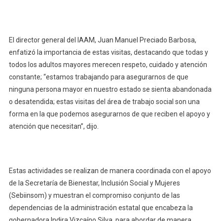
Adultas
Mayores
En
Situación
El director general del IAAM, Juan Manuel Preciado Barbosa,
De
enfatizó la importancia de estas visitas, destacando que todas y
Abandon
todos los adultos mayores merecen respeto, cuidado y atención
constante; “estamos trabajando para asegurarnos de que
ninguna persona mayor en nuestro estado se sienta abandonada
o desatendida; estas visitas del área de trabajo social son una
forma en la que podemos asegurarnos de que reciben el apoyo y
atención que necesitan”, dijo.
Estas actividades se realizan de manera coordinada con el apoyo
de la Secretaría de Bienestar, Inclusión Social y Mujeres
(Sebiinsom) y muestran el compromiso conjunto de las
dependencias de la administración estatal que encabeza la
gobernadora Indira Vizcaíno Silva, para abordar de manera