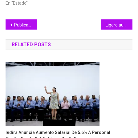
En "Estado"
Navegación
Publican en revista internacional, investigación hecha en Tecnológico de Colima
Ligero aumento de dengue en agosto: Salud Colima
de
RELATED POSTS
entradas
Indira Anuncia Aumento Salarial De 5.6% A Personal