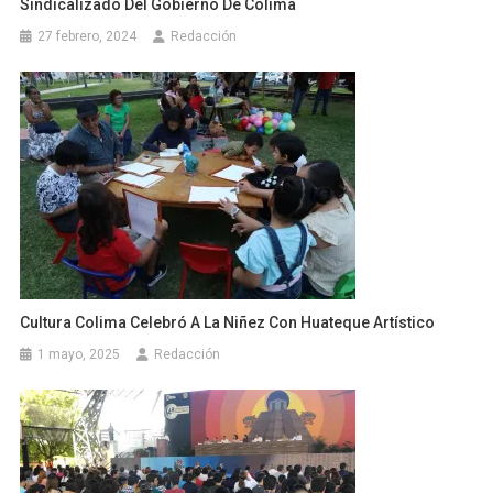
Sindicalizado Del Gobierno De Colima
27 febrero, 2024
Redacción
Cultura Colima Celebró A La Niñez Con Huateque Artístico
1 mayo, 2025
Redacción