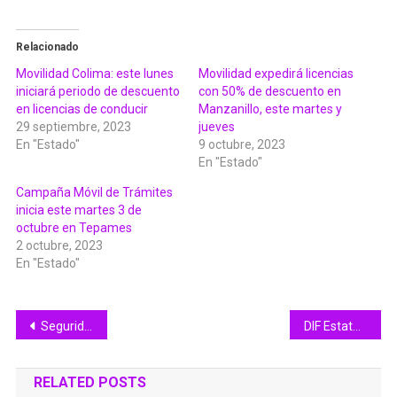
Relacionado
Movilidad Colima: este lunes
Movilidad expedirá licencias
iniciará periodo de descuento
con 50% de descuento en
en licencias de conducir
Manzanillo, este martes y
29 septiembre, 2023
jueves
En "Estado"
9 octubre, 2023
En "Estado"
Campaña Móvil de Trámites
inicia este martes 3 de
octubre en Tepames
2 octubre, 2023
En "Estado"
Navegación
Seguridad Pública reforzará vigilancia en cercanía de escuelas de Zacualpan
DIF Estatal Colima realiza más de 150 exámenes gratuitos para detección oportuna de osteoporosis y várices
de
RELATED POSTS
entradas