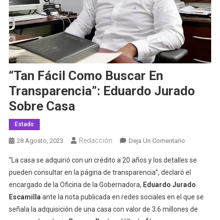
“Tan Fácil Como Buscar En
Transparencia”: Eduardo Jurado
Sobre Casa
Estado
Redacción
En
28 Agosto, 2023
Deja Un Comentario
“Tan
“La casa se adquirió con un crédito a 20 años y los detalles se
Fácil
pueden consultar en la página de transparencia”, declaró el
Como
encargado de la Oficina de la Gobernadora,
Eduardo Jurado
Buscar
Escamilla
ante la nota publicada en redes sociales en el que se
En
Transparenci
señala la adquisición de una casa con valor de 3.6 millones de
Eduardo