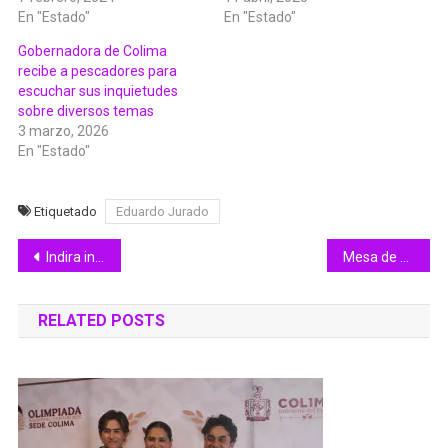
En "Estado"
En "Estado"
Gobernadora de Colima
recibe a pescadores para
escuchar sus inquietudes
sobre diversos temas
3 marzo, 2026
En "Estado"
Etiquetado
Eduardo Jurado
Navegación
Indira inauguró el ciclo escolar 2023-2024 en la Secundaria Jesús Reyes Heroles
Mesa de Coordinación informa detención de 3 personas, tras intento de homicidio en Zacualpan
de
RELATED POSTS
entradas