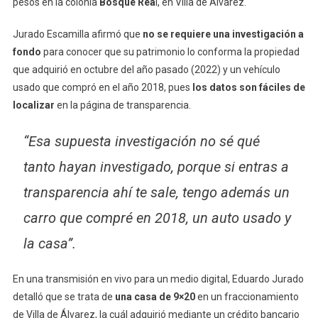
pesos en la colonia
Bosque Rea
l, en Villa de Álvarez.
Jurado
Sobre
Jurado Escamilla afirmó que
no se requiere una investigación a
Casa
fondo
para conocer que su patrimonio lo conforma la propiedad
que adquirió en octubre del año pasado (2022) y un vehículo
usado que compró en el año 2018, pues
los datos son fáciles de
localizar
en la página de transparencia.
“Esa supuesta investigación no sé qué
tanto hayan investigado, porque si entras a
transparencia ahí te sale, tengo además un
carro que compré en 2018, un auto usado y
la casa”.
En una transmisión en vivo para un medio digital, Eduardo Jurado
detalló que se trata de
una casa de 9×20
en un fraccionamiento
de Villa de Álvarez, la cuál adquirió mediante un crédito bancario