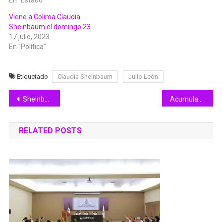
En "Estado"
Viene a Colima Claudia
Sheinbaum el domingo 23
17 julio, 2023
En "Política"
Etiquetado
Claudia Sheinbaum
Julio León
Navegación
Sheinbaum consolida su preferencia por sobre Marcelo Ebrard y Adán Augusto López
Acumulación de gas origina explosión en Tabachines
de
RELATED POSTS
entradas