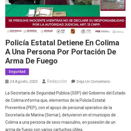
Policía Estatal Detiene En Colima
A Una Persona Por Portación De
Arma De Fuego
Seguridad
Redacción
En
24 Agosto, 2023
Deja Un Comentario
Policía
La Secretaría de Seguridad Pública (SSP) del Gobierno del Estado
Estatal
de Colima informa que, elementos de la Policía Estatal
Detiene
Preventiva (PEP), con el apoyo de personal operativo de la
En
Secretaría de Marina (Semar), detuvieron en el municipio de
Colima
A
Colima a una persona de sexo masculino, en posesión de un
Una
arma de fuego con varios cartuchos útiles.