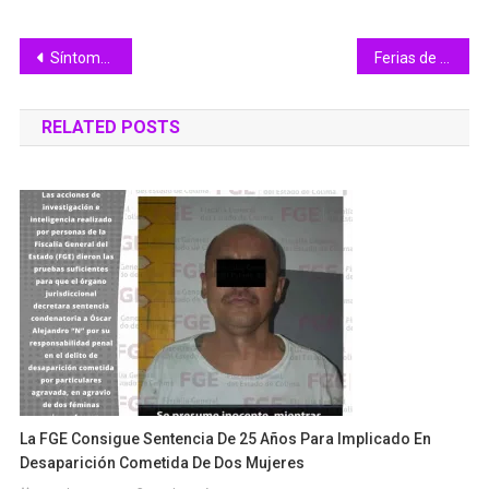
Navegación
Síntomas depresivos afectan más a personas adultas mayores
Ferias de Empleo son una herramienta de inclusión para grupos vulnerables; generaron 650 plazas laborales
de
RELATED POSTS
entradas
La FGE Consigue Sentencia De 25 Años Para Implicado En
Desaparición Cometida De Dos Mujeres