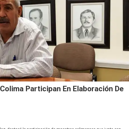
Colima Participan En Elaboración De
En
Por