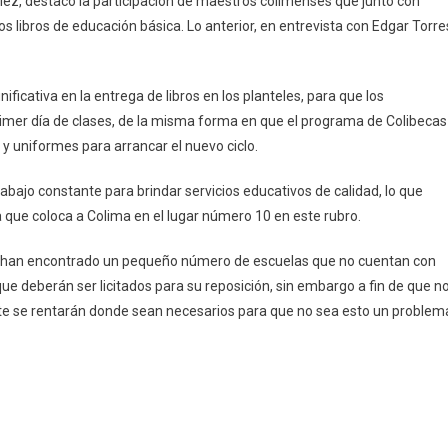
lez, destacó la participación de maestros colimenses que junto con
Primera
los libros de educación básica. Lo anterior, en entrevista con Edgar Torre
Vez,
Maestros
De
cativa en la entrega de libros en los planteles, para que los
Colima
rimer día de clases, de la misma forma en que el programa de Colibecas
Participan
En
 y uniformes para arrancar el nuevo ciclo.
Elaboración
abajo constante para brindar servicios educativos de calidad, lo que
De
Libros
 que coloca a Colima en el lugar número 10 en este rubro.
ases, han encontrado un pequeño número de escuelas que no cuentan con
que deberán ser licitados para su reposición, sin embargo a fin de que n
te se rentarán donde sean necesarios para que no sea esto un problem