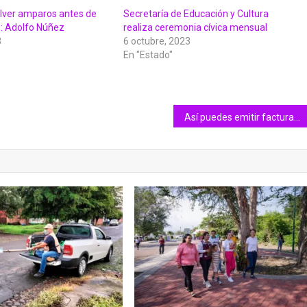
lver amparos antes de
Secretaría de Educación y Cultura
s: Adolfo Núñez
realiza ceremonia cívica mensual
3
6 octubre, 2023
En "Estado"
Así puedes emitir facturas electrónicas desde tu celular