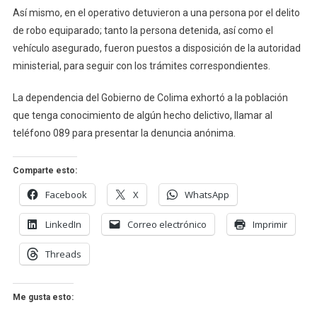
Recupera
Así mismo, en el operativo detuvieron a una persona por el delito
Vehículo
de robo equiparado; tanto la persona detenida, así como el
Robado
vehículo asegurado, fueron puestos a disposición de la autoridad
ministerial, para seguir con los trámites correspondientes.
La dependencia del Gobierno de Colima exhortó a la población
que tenga conocimiento de algún hecho delictivo, llamar al
teléfono 089 para presentar la denuncia anónima.
Comparte esto:
Facebook
X
WhatsApp
LinkedIn
Correo electrónico
Imprimir
Threads
Me gusta esto: