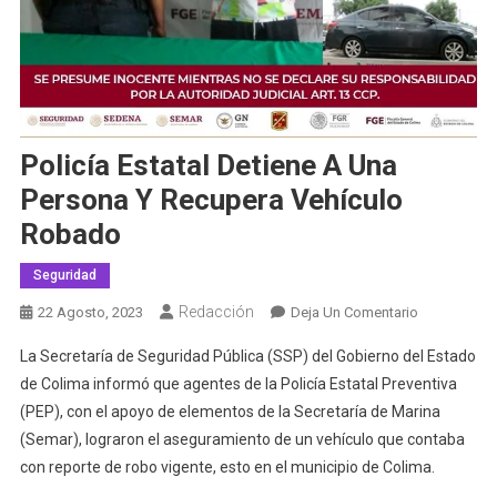
Policía Estatal Detiene A Una
Persona Y Recupera Vehículo
Robado
Seguridad
Redacción
En
22 Agosto, 2023
Deja Un Comentario
Policía
La Secretaría de Seguridad Pública (SSP) del Gobierno del Estado
Estatal
de Colima informó que agentes de la Policía Estatal Preventiva
Detiene
(PEP), con el apoyo de elementos de la Secretaría de Marina
A
(Semar), lograron el aseguramiento de un vehículo que contaba
Una
Persona
con reporte de robo vigente, esto en el municipio de Colima.
Y