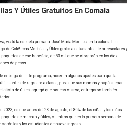
ilas Y Útiles Gratuitos En Comala
En
Indira
va, visitó la escuela primaria ‘José María Morelos’ en la colonia Los
Entrega
ega de ColiBecas Mochilas y Útiles gratis a estudiantes de preescolares 
ColiBecas
 paquetes de ese beneficio, de 80 mil que se otorgarán en los diez
Mochilas
lones de pesos.
Y
Útiles
e entrega de este programa, hicieron algunos ajustes para que la
Gratuitos
En
útiles antes de regresar a clases, para que sus mamás y papás sepan
Comala
e la lista de útiles; agregó que por eso mismo, entregaron también
erior.
año 2023, es que antes del 28 de agosto, el 80% de las niñas y los niños
u paquete de mochila y útiles; mientras que en la primera semana de
e serán las y los estudiantes de nuevo ingreso.