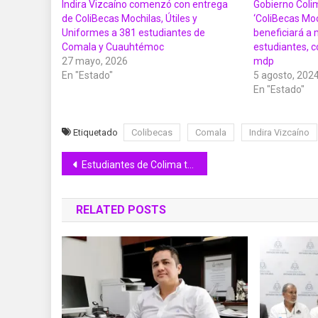
Indira Vizcaíno comenzó con entrega
Gobierno Colim
de ColiBecas Mochilas, Útiles y
‘ColiBecas Moch
Uniformes a 381 estudiantes de
beneficiará a 
Comala y Cuauhtémoc
estudiantes, c
27 mayo, 2026
mdp
En "Estado"
5 agosto, 202
En "Estado"
Etiquetado
Colibecas
Comala
Indira Vizcaíno
Navegación
Estudiantes de Colima tendrán sus Libros de Texto Gratuitos al inicio del ciclo escolar 2023-2024
de
RELATED POSTS
entradas