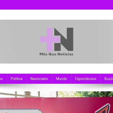
os
Política
Nacionales
Mundo
Espectáculos
Buzó