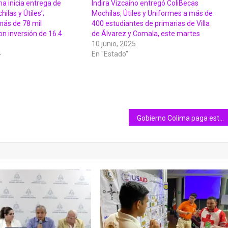
a inicia entrega de
Indira Vizcaíno entregó ColiBecas
ilas y Útiles’;
Mochilas, Útiles y Uniformes a más de
más de 78 mil
400 estudiantes de primarias de Villa
on inversión de 16.4
de Álvarez y Comala, este martes
10 junio, 2025
4
En "Estado"
Gobierno Colima paga este viernes más de 22 mdp en retroactivo al magisterio estatal