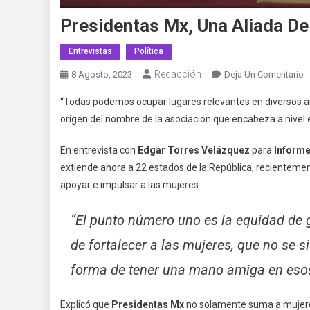
Presidentas Mx, Una Aliada De
Entrevistas
Política
Redacción
E
8 Agosto, 2023
Deja Un Comentario
P
“Todas podemos ocupar lugares relevantes en diversos á
M
origen del nombre de la asociación que encabeza a nivel e
U
A
En entrevista con
Edgar Torres Velázquez
para
Informe
D
extiende ahora a 22 estados de la República, recienteme
L
apoyar e impulsar a las mujeres.
M
A
“El punto número uno es la equidad de 
V
de fortalecer a las mujeres, que no se 
forma de tener una mano amiga en esos
Explicó que
Presidentas Mx
no solamente suma a mujeres 