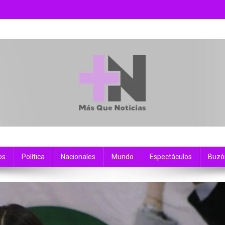
os
Política
Nacionales
Mundo
Espectáculos
Buzó