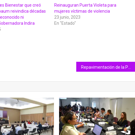
es Bienestar que creó
Reinauguran Puerta Violeta para
baum reivindica décadas
mujeres víctimas de violencia
reconocido ni
23 junio, 2023
obernadora Indira
En "Estado"
5
Repavimentación de la Pablo Silva presenta 95% de avance