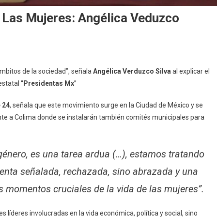
 Las Mujeres: Angélica Veduzco
n
residentas
mbitos de la sociedad”, señala
Angélica Verduzco Silva
al explicar el
x,
statal “
Presidentas Mx
”
na
liada
 24
, señala que este movimiento surge en la Ciudad de México y se
e
nte a Colima donde se instalarán también comités municipales para
as
ujeres:
ngélica
género, es una tarea ardua (…), estamos tratando
eduzco
sienta señalada, rechazada, sino abrazada y una
 momentos cruciales de la vida de las mujeres”.
líderes involucradas en la vida económica, política y social, sino