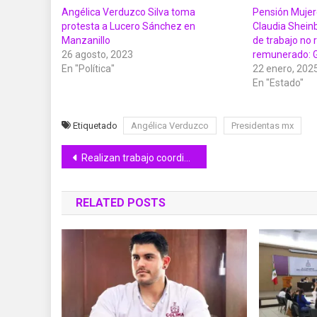
Angélica Verduzco Silva toma
Pensión Mujer
protesta a Lucero Sánchez en
Claudia Shein
Manzanillo
de trabajo no 
26 agosto, 2023
remunerado: G
En "Política"
22 enero, 202
En "Estado"
Etiquetado
Angélica Verduzco
Presidentas mx
Navegación
Realizan trabajo coordinado para mejorar la calidad de vida de personas adultas mayores en Colima
de
RELATED POSTS
entradas