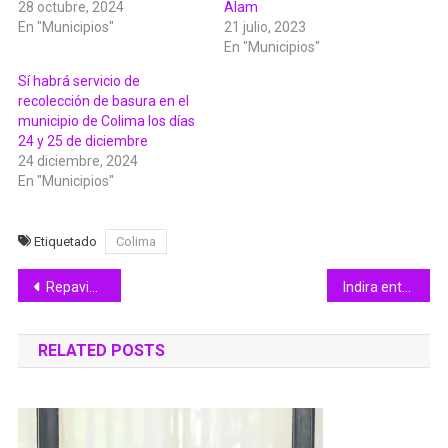
28 octubre, 2024
Alam
En "Municipios"
21 julio, 2023
En "Municipios"
Sí habrá servicio de
recolección de basura en el
municipio de Colima los días
24 y 25 de diciembre
24 diciembre, 2024
En "Municipios"
Etiquetado
Colima
Navegación
Repavimentación de la Pablo Silva presenta 95% de avance
Indira entrega ColiBecas Mochilas y Útiles en El Chavarín; serán más de 21 mil paquetes en Manzanillo
de
RELATED POSTS
entradas