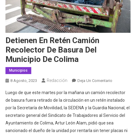
Detienen En Retén Camión
Recolector De Basura Del
Municipio De Colima
Municipios
Redacción
En
8 Agosto, 2023
Deja Un Comentario
Detienen
Luego de que este martes por la mañana un camión recolector
En
de basura fuera retirado de la circulación en un retén instalado
Retén
por la Secretaría de Movilidad, la SEDENA y la Guardia Nacional, el
Camión
secretario general del Sindicato de Trabajadores al Servicio del
Recolector
De
Ayuntamiento de Colima, Artur León Alam, pidió que sea
Basura
sancionado el dueño de la unidad por rentarla sin tener placas ni