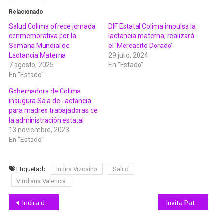
Relacionado
Salud Colima ofrece jornada
DIF Estatal Colima impulsa la
conmemorativa por la
lactancia materna; realizará
Semana Mundial de
el ‘Mercadito Dorado’
Lactancia Materna
29 julio, 2024
7 agosto, 2025
En "Estado"
En "Estado"
Gobernadora de Colima
inaugura Sala de Lactancia
para madres trabajadoras de
la administración estatal
13 noviembre, 2023
En "Estado"
Etiquetado
Indira Vizcaíno
Salud
Viridiana Valencia
Navegación
Indira da inicio a servicios del Dr. Vagón El Tren de la Salud, en Colima capital
Invita Patronato del HRU a Cena de Gala de Aniversario