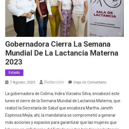
Gobernadora Cierra La Semana
Mundial De La Lactancia Materna
2023
Estado
Redacción
En
7 Agosto, 2023
Deja Un Comentario
Gobernadora
La gobernadora de Colima, Indira Vizcaíno Silva, encabezó este
Cierra
lunes el cierre de la Semana Mundial de Lactancia Materna, que
La
realizó la Secretaría de Salud que encabeza Martha Janeth
Semana
Espinosa Mejía; ahí, la mandataria se comprometió a generar
Mundial
De
más acciones y espacios para garantizar que las mujeres que
La