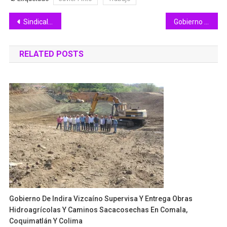
Navegación
Sindicalizados no han sido presionados para hacer aportaciones para actividades partidistas: Martín Flores
Gobierno de Colima distribuye más de 47 mil litros de hipoclorito de sodio a 6 organismos operadores del agua
de
RELATED POSTS
entradas
Gobierno De Indira Vizcaíno Supervisa Y Entrega Obras
Hidroagrícolas Y Caminos Sacacosechas En Comala,
Coquimatlán Y Colima