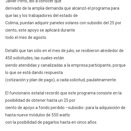
Javier Pinto, dio a conocer que
Paneles
derivado de la amplia demanda que alcanzó el programa para
Solares
que las y los trabajadores del estado de
Se
Amplía
Colima, puedan adquirir paneles solares con subsidio del 25 por
Durante
ciento, este apoyo se aplicará durante
Todo
todo el mes de agosto.
Agosto:
Pinto
Detalló que tan sólo en el mes de julio, se recibieron alrededor de
450 solicitudes, las cuales están
siendo atendidas y canalizadas a la empresa participante, porque
lo que se está dando respuesta
(cotización y plan de pago), a cada solicitud, paulatinamente.
El funcionario estatal recordó que este programa consiste en la
posibilidad de obtener hasta un 25 por
ciento de apoyo a fondo perdido –subsidio- para la adquisición de
hasta nueve módulos de 550 watts
con la posibilidad de pagarlos hasta en cinco años.