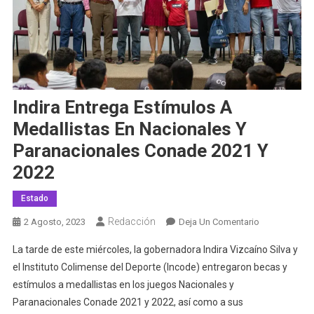
Indira Entrega Estímulos A
Medallistas En Nacionales Y
Paranacionales Conade 2021 Y
2022
Estado
Redacción
En
2 Agosto, 2023
Deja Un Comentario
Indira
La tarde de este miércoles, la gobernadora Indira Vizcaíno Silva y
Entrega
el Instituto Colimense del Deporte (Incode) entregaron becas y
Estímulos
estímulos a medallistas en los juegos Nacionales y
A
Paranacionales Conade 2021 y 2022, así como a sus
Medallistas