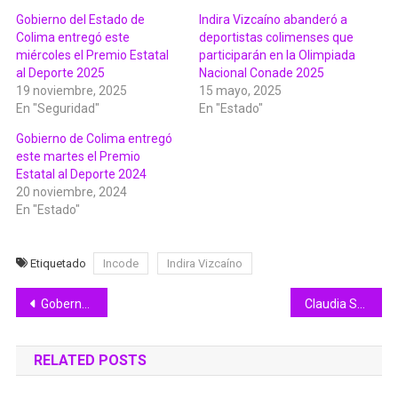
Gobierno del Estado de
Indira Vizcaíno abanderó a
Colima entregó este
deportistas colimenses que
miércoles el Premio Estatal
participarán en la Olimpiada
al Deporte 2025
Nacional Conade 2025
19 noviembre, 2025
15 mayo, 2025
En "Seguridad"
En "Estado"
Gobierno de Colima entregó
este martes el Premio
Estatal al Deporte 2024
20 noviembre, 2024
En "Estado"
Etiquetado
Incode
Indira Vizcaíno
Navegación
Gobernadora entregó remodelación del Centro de Salud Colima; se invirtieron 7.7 mdp
Claudia Sheinbaum encabezó una Asamblea informativa en Naucalpan
de
RELATED POSTS
entradas