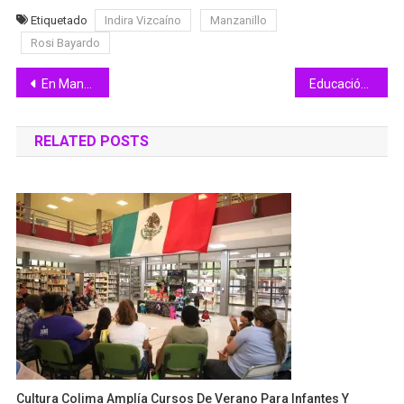
Etiquetado
Indira Vizcaíno
Manzanillo
Rosi Bayardo
Navegación
En Manzanillo, Indira preside presentación del libro ‘Aquí es Colima’, por 500 años de la fundación de Colima
Educación Colima cierra ciclo escolar 2022-2023 de manera satisfactoria
de
RELATED POSTS
entradas
Cultura Colima Amplía Cursos De Verano Para Infantes Y