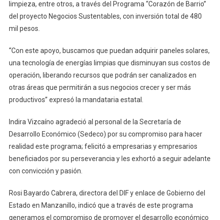
Sustentables
limpieza, entre otros, a través del Programa “Corazón de Barrio”
De
del proyecto Negocios Sustentables, con inversión total de 480
Manzanillo,
mil pesos.
Con
Inversión
“Con este apoyo, buscamos que puedan adquirir paneles solares,
De
una tecnología de energías limpias que disminuyan sus costos de
Casi
operación, liberando recursos que podrán ser canalizados en
Medio
otras áreas que permitirán a sus negocios crecer y ser más
Millón
productivos” expresó la mandataria estatal.
De
Pesos
Indira Vizcaíno agradeció al personal de la Secretaría de
Desarrollo Económico (Sedeco) por su compromiso para hacer
realidad este programa; felicitó a empresarias y empresarios
beneficiados por su perseverancia y les exhortó a seguir adelante
con convicción y pasión.
Rosi Bayardo Cabrera, directora del DIF y enlace de Gobierno del
Estado en Manzanillo, indicó que a través de este programa
generamos el compromiso de promover el desarrollo económico