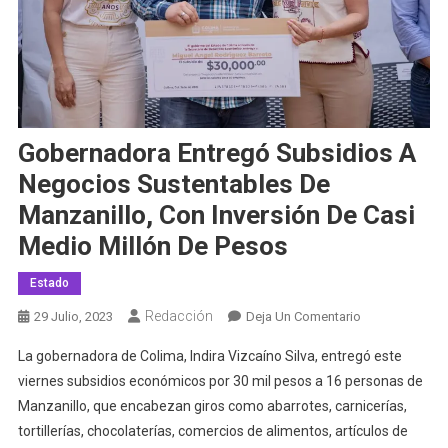
Gobernadora Entregó Subsidios A
Negocios Sustentables De
Manzanillo, Con Inversión De Casi
Medio Millón De Pesos
Estado
Redacción
En
29 Julio, 2023
Deja Un Comentario
Gobernadora
La gobernadora de Colima, Indira Vizcaíno Silva, entregó este
Entregó
viernes subsidios económicos por 30 mil pesos a 16 personas de
Subsidios
Manzanillo, que encabezan giros como abarrotes, carnicerías,
A
tortillerías, chocolaterías, comercios de alimentos, artículos de
Negocios