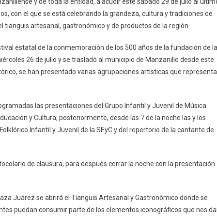
zanillense y de toda la entidad, a acudir este sábado 29 de julio al últim
bado
ños, con el que se está celebrando la grandeza, cultura y tradiciones de
el tianguis artesanal, gastronómico y de productos de la región.
zanillo,
stival estatal de la conmemoración de los 500 años de la fundación de l
an
 miércoles 26 de julio y se trasladó al municipio de Manzanillo desde este
usura
stórico, se han presentado varias agrupaciones artísticas que represent
tival
lima
0
programadas las presentaciones del Grupo Infantil y Juvenil de Música
os
Educación y Cultura; posteriormente, desde las 7 de la noche las y los
olklórico Infantil y Juvenil de la SEyC y del repertorio de la cantante de
otocolario de clausura, para después cerrar la noche con la presentación
laza Juárez se abrirá el Tianguis Artesanal y Gastronómico donde se
stentes puedan consumir parte de los elementos iconográficos que nos d