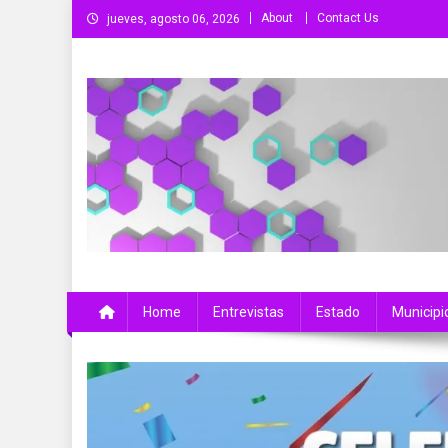
Saltar
About
Contact Us
jueves, agosto 06, 2026
al
contenido
Más Que Noticias
Noticias de Colima, México y el Mundo
Home
Entrevistas
Estado
Municipi