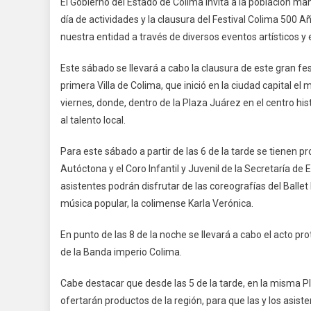
El Gobierno del Estado de Colima invita a la población man
Sá
día de actividades y la clausura del Festival Colima 500 A
En
nuestra entidad a través de diversos eventos artísticos y 
Man
La
Este sábado se llevará a cabo la clausura de este gran fe
Gr
primera Villa de Colima, que inició en la ciudad capital el
Cla
Del
viernes, donde, dentro de la Plaza Juárez en el centro hi
Fes
al talento local.
Co
50
Para este sábado a partir de las 6 de la tarde se tienen 
Añ
Autóctona y el Coro Infantil y Juvenil de la Secretaría de 
asistentes podrán disfrutar de las coreografías del Ballet F
música popular, la colimense Karla Verónica.
En punto de las 8 de la noche se llevará a cabo el acto pr
de la Banda imperio Colima.
Cabe destacar que desde las 5 de la tarde, en la misma P
ofertarán productos de la región, para que las y los asi