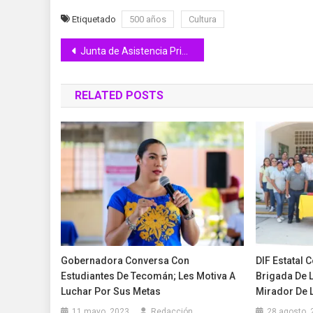
Etiquetado
500 años
Cultura
Navegación
Junta de Asistencia Privada realiza visitas de inspección a 65 IAP’s
de
RELATED POSTS
entradas
Gobernadora Conversa Con
DIF Estatal 
Estudiantes De Tecomán; Les Motiva A
Brigada De 
Luchar Por Sus Metas
Mirador De 
11 mayo, 2023
Redacción
28 agosto, 