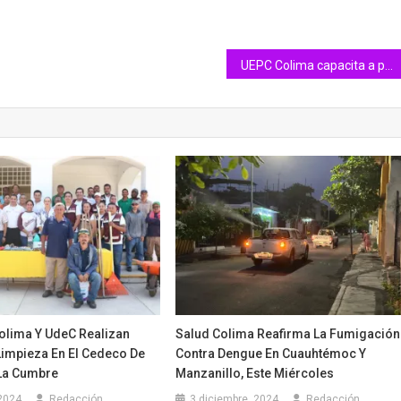
UEPC Colima capacita a personal de Cruz Roja, CEP, Bomberos, Protección Civil de Manzanillo y de Jalisco
Colima Y UdeC Realizan
Salud Colima Reafirma La Fumigación
Limpieza En El Cedeco De
Contra Dengue En Cuauhtémoc Y
La Cumbre
Manzanillo, Este Miércoles
2024
Redacción
3 diciembre, 2024
Redacción