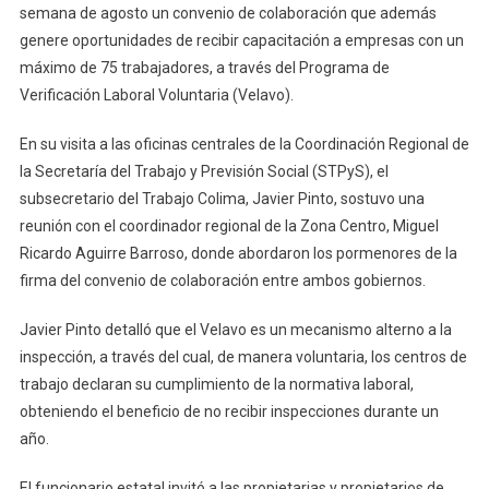
Un
semana de agosto un convenio de colaboración que además
Año:
genere oportunidades de recibir capacitación a empresas con un
Javier
máximo de 75 trabajadores, a través del Programa de
Pinto
Verificación Laboral Voluntaria (Velavo).
En su visita a las oficinas centrales de la Coordinación Regional de
la Secretaría del Trabajo y Previsión Social (STPyS), el
subsecretario del Trabajo Colima, Javier Pinto, sostuvo una
reunión con el coordinador regional de la Zona Centro, Miguel
Ricardo Aguirre Barroso, donde abordaron los pormenores de la
firma del convenio de colaboración entre ambos gobiernos.
Javier Pinto detalló que el Velavo es un mecanismo alterno a la
inspección, a través del cual, de manera voluntaria, los centros de
trabajo declaran su cumplimiento de la normativa laboral,
obteniendo el beneficio de no recibir inspecciones durante un
año.
El funcionario estatal invitó a las propietarias y propietarios de