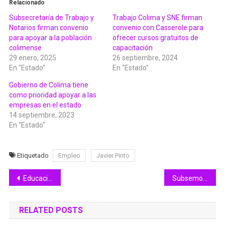
Relacionado
Subsecretaría de Trabajo y
Trabajo Colima y SNE firman
Notarios firman convenio
convenio con Casserole para
para apoyar a la población
ofrecer cursos gratuitos de
colimense
capacitación
29 enero, 2025
26 septiembre, 2024
En "Estado"
En "Estado"
Gobierno de Colima tiene
como prioridad apoyar a las
empresas en el estado
14 septiembre, 2023
En "Estado"
Etiquetado
Empleo
Javier Pinto
Navegación
Educación Colima cierra ciclo escolar 2022-2023 de manera satisfactoria
Subsemov detiene motocicletas por prestar servicio de transporte público
de
RELATED POSTS
entradas