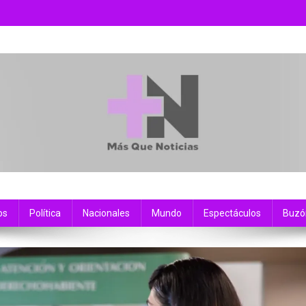
os
Política
Nacionales
Mundo
Espectáculos
Buzó