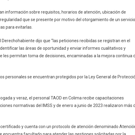
vicios
n información sobre requisitos, horarios de atención, ubicación de
irregularidad que se presente por motivo del otorgamiento de un servicio
as para evitarlas.
 Derechohabiente dijo que “las peticiones recibidas se registran en el
dentificar las áreas de oportunidad y enviar informes cualitativos y
que les permitan toma de decisiones, encaminadas a la mejora continua 
atos personales se encuentran protegidos por la Ley General de Protecci
logada y veraz, el personal TAOD en Colima recibe capacitaciones
cciones normativas del IMSS y de enero a junio de 2023 realizaron más 
 certificado y cuenta con un protocolo de atención denominado Atenció
e encuentra facultado para atender las gestiones solicitadas por la