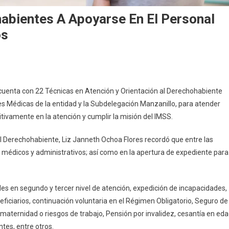
abientes A Apoyarse En El Personal
os
ita
 cuenta con 22 Técnicas en Atención y Orientación al Derechohabiente
SS
s Médicas de la entidad y la Subdelegación Manzanillo, para atender
lima
itivamente en la atención y cumplir la misión del IMSS.
rechohabientes
l Derechohabiente, Liz Janneth Ochoa Flores recordó que entre las
 médicos y administrativos; así como en la apertura de expediente para
oyarse
s en segundo y tercer nivel de atención, expedición de incapacidades,
sonal
OD
eficiarios, continuación voluntaria en el Régimen Obligatorio, Seguro de
a
maternidad o riesgos de trabajo, Pensión por invalidez, cesantía en ed
mites
tes, entre otros.