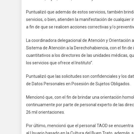
Y
Ser
Puntualizó que además de estos servicios, también brinda
servicios, o bien, atienden la manifestación de cualquier 
a fin de que se realicen acciones correctivas y/o preventiv
La coordinadora delegacional de Atención y Orientación al
Sistema de Atención a la Derechohabiencia, con el fin de i
cuantitativos a los directores de las unidades médicas, 
los servicios que ofrece el Instituto”.
Puntualizó que las solicitudes son confidenciales y los d
de Datos Personales en Posesión de Sujetos Obligados.
Mencionó que, con el fin de brindar una orientación homo
continuamente por parte de personal experto de las dire
26 mil orientaciones.
Por último, mencionó que el personal TAOD se encuentra
al Usuario basado en la Cultura del Buen Trato, además, s