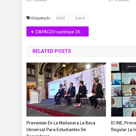
Etiquetado
IMSS
Salud
Navegación
CIAPACOV sustituye 24m de la red de drenaje de la colonia La Virgencita en Colima
de
RELATED POSTS
entradas
Presentan En La Mañanera La Beca
El INE, Prim
Universal Para Estudiantes De
Regular La In