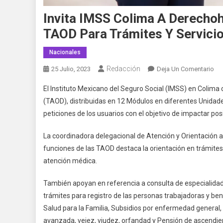
Invita IMSS Colima A Derechoh
TAOD Para Trámites Y Servici
Nacionales
Redacción
En
25 Julio, 2023
Deja Un Comentario
Inv
El Instituto Mexicano del Seguro Social (IMSS) en Colima
IM
(TAOD), distribuidas en 12 Módulos en diferentes Unidade
Co
peticiones de los usuarios con el objetivo de impactar pos
A
De
La coordinadora delegacional de Atención y Orientación a
A
funciones de las TAOD destaca la orientación en trámites
Ap
En
atención médica.
El
También apoyan en referencia a consulta de especialidade
Per
TA
trámites para registro de las personas trabajadoras y ben
Par
Salud para la Familia, Subsidios por enfermedad general, 
Trá
avanzada, vejez, viudez, orfandad y Pensión de ascendien