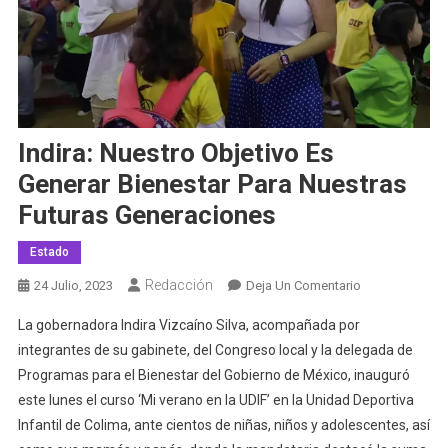
Indira: Nuestro Objetivo Es
Generar Bienestar Para Nuestras
Futuras Generaciones
Estado
Redacción
En
24 Julio, 2023
Deja Un Comentario
Indira:
La gobernadora Indira Vizcaíno Silva, acompañada por
Nuestro
integrantes de su gabinete, del Congreso local y la delegada de
Objetivo
Programas para el Bienestar del Gobierno de México, inauguró
Es
este lunes el curso ‘Mi verano en la UDIF’ en la Unidad Deportiva
Generar
Bienestar
Infantil de Colima, ante cientos de niñas, niños y adolescentes, así
Para