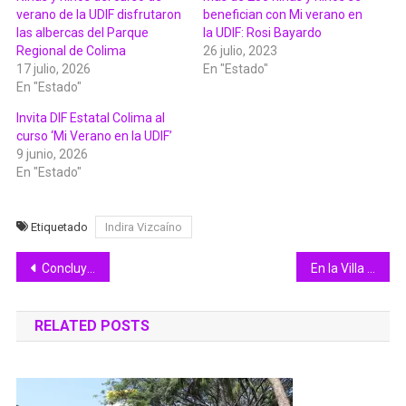
verano de la UDIF disfrutaron
benefician con Mi verano en
las albercas del Parque
la UDIF: Rosi Bayardo
Regional de Colima
26 julio, 2023
17 julio, 2026
En "Estado"
En "Estado"
Invita DIF Estatal Colima al
curso ‘Mi Verano en la UDIF’
9 junio, 2026
En "Estado"
Etiquetado
Indira Vizcaíno
Navegación
Concluye construcción de seis Jardines de Lluvia en VdeA
En la Villa promueven “Caminos Seguros para las Mujeres”
de
RELATED POSTS
entradas