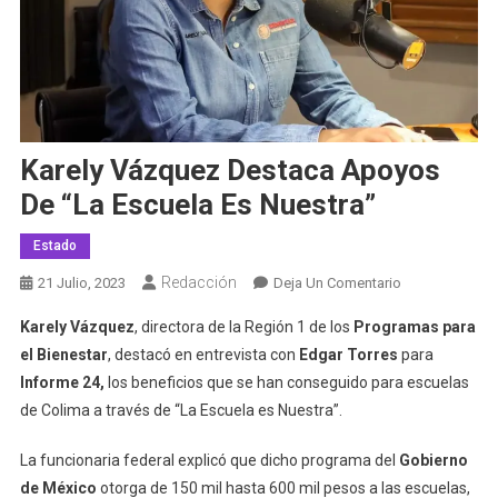
Karely Vázquez Destaca Apoyos
De “La Escuela Es Nuestra”
Estado
Redacción
En
21 Julio, 2023
Deja Un Comentario
Karely
Karely Vázquez
, directora de la Región 1 de los
Programas para
Vázquez
el Bienestar
, destacó en entrevista con
Edgar Torres
para
Destaca
Informe 24,
los beneficios que se han conseguido para escuelas
Apoyos
de Colima a través de “La Escuela es Nuestra”.
De
“La
La funcionaria federal explicó que dicho programa del
Gobierno
Escuela
Es
de México
otorga de 150 mil hasta 600 mil pesos a las escuelas,