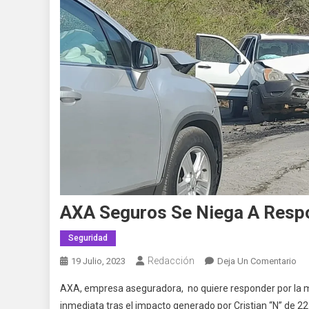
AXA Seguros Se Niega A Respo
Seguridad
Redacción
En
19 Julio, 2023
Deja Un Comentario
AX
AXA, empresa aseguradora, no quiere responder por la 
Se
inmediata tras el impacto generado por Cristian “N” de 22
Se