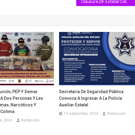
Clausura DIF Estatal Colima ciclo escolar en los CADI y Estancia Infantil de Suchitlán
ución, PEP Y Semar
Secretaría De Seguridad Pública
A Dos Personas Y Les
Convoca A Ingresar A La Policía
mas, Narcóticos Y
Auxiliar Estatal
 Colima
13 septiembre, 2024
Redacción
e, 2024
Redacción