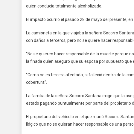
quien conducía totalmente alcoholizado.
Ni
A
El impacto ocurrió el pasado 28 de mayo del presente, en e
Re
En
La camioneta en la que viajaba la señora Socorro Santan
El
con daños a terceros, pero no se quiere hacer responsabl
Ca
De
“No se quieren hacer responsable de la muerte porque no
So
la finada quien aseguró que su esposa por supuesto que 
Sa
“Como no es tercera afectada, si falleció dentro de la cam
cobertura”.
La familia de la señora Socorro Santana exige que la as
estado pagando puntualmente por parte del propietario de
El propietario del vehículo en el que murió Socorro Sant
ilógico que no se quieran hacer responsable de una per