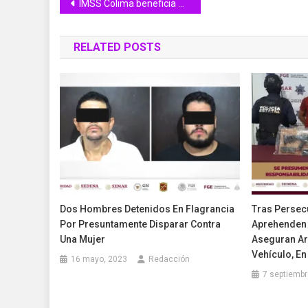
Navegación
IMSS Colima beneficia a niñas, niños y adolescentes con el programa “Sigamos Aprendiendo… en el Hospital”
de
RELATED POSTS
entradas
Dos Hombres Detenidos En Flagrancia
Tras Persec
Por Presuntamente Disparar Contra
Aprehenden 
Una Mujer
Aseguran Ar
Vehículo, En
16 mayo, 2023
Redacción
7 septiembr