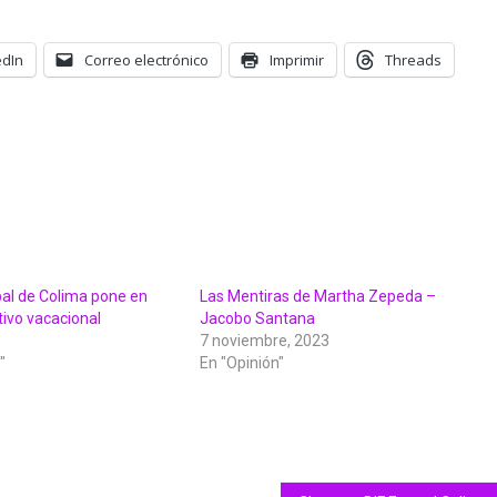
edIn
Correo electrónico
Imprimir
Threads
pal de Colima pone en
Las Mentiras de Martha Zepeda –
ivo vacacional
Jacobo Santana
7 noviembre, 2023
"
En "Opinión"