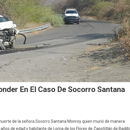
nder En El Caso De Socorro Santana
A
muerte de la señora Socorro Santana Monroy quien murió de manera
guros
 años de edad y habitante de Loma de los Flores de Zapotitlán de Badillo