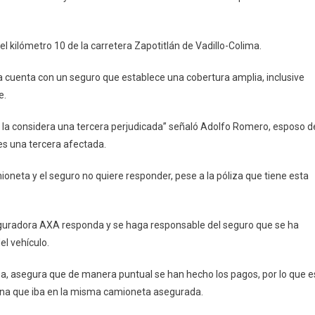
ega
l kilómetro 10 de la carretera Zapotitlán de Vadillo-Colima.
sponder
a cuenta con un seguro que establece una cobertura amplia, inclusive
e.
so
 la considera una tercera perjudicada” señaló Adolfo Romero, esposo d
corro
es una tercera afectada.
ntana
ioneta y el seguro no quiere responder, pese a la póliza que tiene esta
eguradora AXA responda y se haga responsable del seguro que se ha
l vehículo.
ana, asegura que de manera puntual se han hecho los pagos, por lo que e
sona que iba en la misma camioneta asegurada.