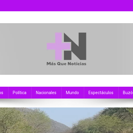
os
Política
Nacionales
Mundo
Espectáculos
Buzó