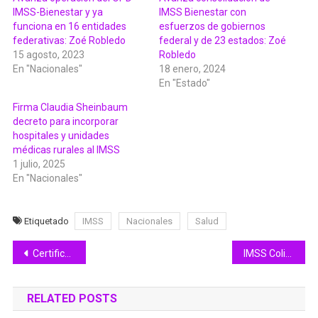
IMSS-Bienestar y ya
IMSS Bienestar con
funciona en 16 entidades
esfuerzos de gobiernos
federativas: Zoé Robledo
federal y de 23 estados: Zoé
15 agosto, 2023
Robledo
En "Nacionales"
18 enero, 2024
En "Estado"
Firma Claudia Sheinbaum
decreto para incorporar
hospitales y unidades
médicas rurales al IMSS
1 julio, 2025
En "Nacionales"
Etiquetado
IMSS
Nacionales
Salud
Navegación
Certificarán a 10 comunidades de Colima como promotoras de la salud
IMSS Colima beneficia a niñas, niños y adolescentes con el programa “Sigamos Aprendiendo… en el Hospital”
de
RELATED POSTS
entradas