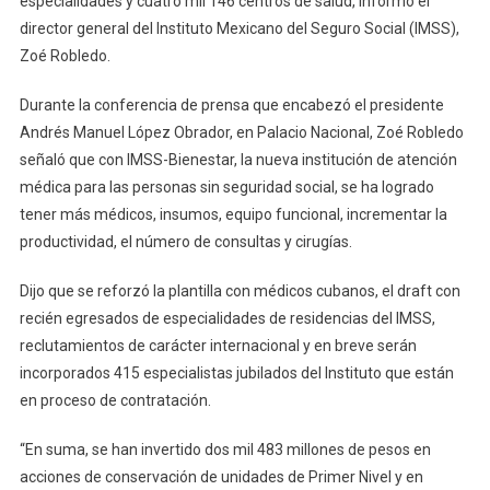
especialidades y cuatro mil 146 centros de salud, informó el
Médicos
director general del Instituto Mexicano del Seguro Social (IMSS),
Especialistas
Zoé Robledo.
En
22
Durante la conferencia de prensa que encabezó el presidente
Entidades,
Andrés Manuel López Obrador, en Palacio Nacional, Zoé Robledo
Con
señaló que con IMSS-Bienestar, la nueva institución de atención
253
médica para las personas sin seguridad social, se ha logrado
Hospitales
tener más médicos, insumos, equipo funcional, incrementar la
Transferidos
productividad, el número de consultas y cirugías.
Dijo que se reforzó la plantilla con médicos cubanos, el draft con
recién egresados de especialidades de residencias del IMSS,
reclutamientos de carácter internacional y en breve serán
incorporados 415 especialistas jubilados del Instituto que están
en proceso de contratación.
“En suma, se han invertido dos mil 483 millones de pesos en
acciones de conservación de unidades de Primer Nivel y en