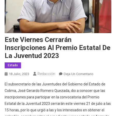
Este Viernes Cerrarán
Inscripciones Al Premio Estatal De
La Juventud 2023
Estado
Redacción
En
18 Julio, 2023
Deja Un Comentario
Este
El subsecretario de las Juventudes del Gobierno del Estado de
Viernes
Colima, José Gerardo Romero Quezada, dio a conocer que las
Cerrarán
inscripciones para participar en la convocatoria del Premio
Inscripciones
Estatal de la Juventud 2023 cerrarán este viernes 21 de julio a las
Al
Premio
15 horas, por lo que urgió a las y los interesados en obtener el
Estatal