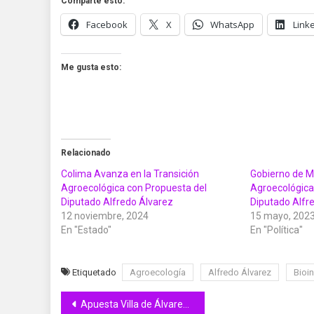
Comparte esto:
Facebook
X
WhatsApp
Link
Me gusta esto:
Relacionado
Colima Avanza en la Transición
Gobierno de M
Agroecológica con Propuesta del
Agroecológica
Diputado Alfredo Álvarez
Diputado Alfr
12 noviembre, 2024
15 mayo, 202
En "Estado"
En "Política"
Etiquetado
Agroecología
Alfredo Álvarez
Bioi
Navegación
Apuesta Villa de Álvarez por solucionar inundaciones