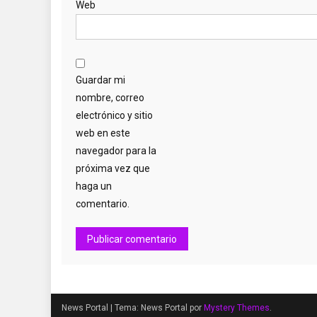
Web
Guardar mi
nombre, correo
electrónico y sitio
web en este
navegador para la
próxima vez que
haga un
comentario.
News Portal
|
Tema: News Portal por
Mystery Themes
.