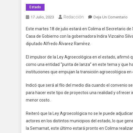
Estado
Redacción
En
17 Julio, 2023
Deja Un Comentario
Te
Este martes 18 de julio estará en Colima el Secretario de
Co
Casa de Gobierno con la gobernadora Indira Vizcaíno Silva 
Pri
diputado Alfredo Álvarez Ramírez.
Fáb
De
El impulsor de la Ley Agroecológica en el estado, afirmó 
Bi
como una entidad “punta de lanza” en este tema y que ha
En
El
instituciones que empujan la transición agroecológica en e
Paí
Indicó que será al filo del medio día cuando el convenio s
para hacer este tipo de proyectos una realidad y ofrecer
menor costo.
Reiteró que la Ley Agroecológica no se le puede adjudica
actores en los distintos municipios del estado, lo que ge
la Semarnat, este último estará pronto en Colima realiza