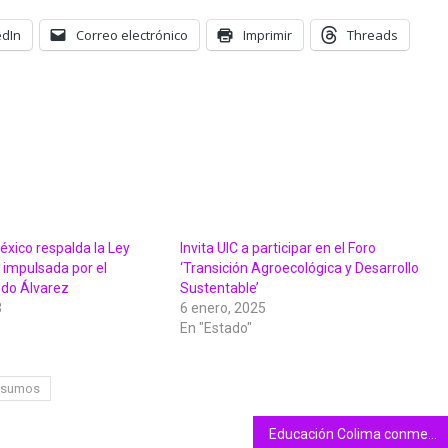
edIn
Correo electrónico
Imprimir
Threads
éxico respalda la Ley
Invita UIC a participar en el Foro
 impulsada por el
‘Transición Agroecológica y Desarrollo
edo Álvarez
Sustentable’
3
6 enero, 2025
En "Estado"
nsumos
Educación Colima conmemora 151 aniversario luctuoso de don Benito Juárez