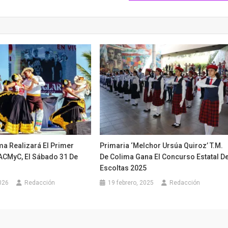
ma Realizará El Primer
Primaria ‘Melchor Ursúa Quiroz’ T.M.
ACMyC, El Sábado 31 De
De Colima Gana El Concurso Estatal D
Escoltas 2025
026
Redacción
19 febrero, 2025
Redacción