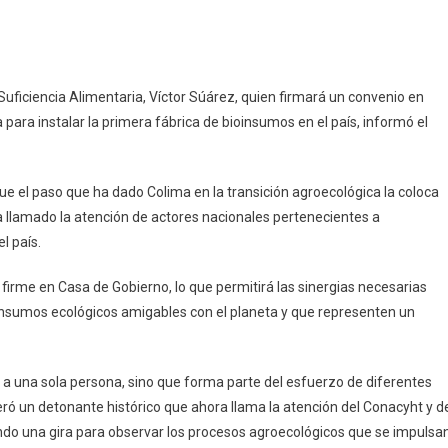
ndrá
 Suficiencia Alimentaria, Víctor Súárez, quien firmará un convenio en
lima
para instalar la primera fábrica de bioinsumos en el país, informó el
mera
rica
que el paso que ha dado Colima en la transición agroecológica la coloca
oinsumos
 llamado la atención de actores nacionales pertenecientes a
l país.
s
e firme en Casa de Gobierno, lo que permitirá las sinergias necesarias
 insumos ecológicos amigables con el planeta y que representen un
r a una sola persona, sino que forma parte del esfuerzo de diferentes
neró un detonante histórico que ahora llama la atención del Conacyht y d
ndo una gira para observar los procesos agroecológicos que se impulsa