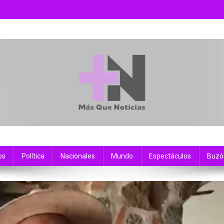
os
Política
Nacionales
Mundo
Espectáculos
Buzó