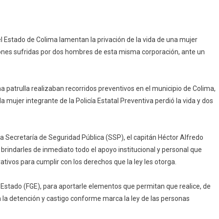
P
l Estado de Colima lamentan la privación de la vida de una mujer
menta
esiones sufridas por dos hombres de esta misma corporación, ante un
resión
e
jó
a patrulla realizaban recorridos preventivos en el municipio de Colima,
da
mujer integrante de la Policía Estatal Preventiva perdió la vida y dos
a
jer
 la Secretaría de Seguridad Pública (SSP), el capitán Héctor Alfredo
icía
 brindarles de inmediato todo el apoyo institucional y personal que
atal
rativos para cumplir con los derechos que la ley les otorga.
l Estado (FGE), para aportarle elementos que permitan que realice, de
s
a la detención y castigo conforme marca la ley de las personas
mbres
sionados