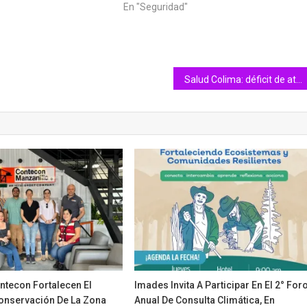
En "Seguridad"
Salud Colima: déficit de atención e hiperactividad afecta más a varones
ntecon Fortalecen El
Imades Invita A Participar En El 2° For
onservación De La Zona
Anual De Consulta Climática, En