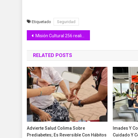
Etiquetado
Seguridad
Navegación
Misión Cultural 256 realiza evento de fin de cursos, en Colima
de
RELATED POSTS
entradas
Advierte Salud Colima Sobre
Imades Y Co
Prediabetes; Es Reversible Con Hábitos
Cuidado Y C