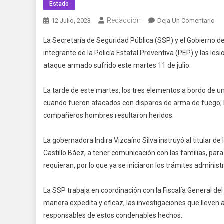
Estado
Redacción
En
12 Julio, 2023
Deja Un Comentario
SS
La Secretaría de Seguridad Pública (SSP) y el Gobierno de
La
integrante de la Policía Estatal Preventiva (PEP) y las l
Ag
ataque armado sufrido este martes 11 de julio.
Qu
De
Sin
La tarde de este martes, los tres elementos a bordo de un
Vi
cuando fueron atacados con disparos de arma de fuego; la 
A
compañeros hombres resultaron heridos.
Un
Mu
La gobernadora Indira Vizcaíno Silva instruyó al titular de
Pol
Castillo Báez, a tener comunicación con las familias, para
Est
requieran, por lo que ya se iniciaron los trámites administ
Y
A
La SSP trabaja en coordinación con la Fiscalía General de
Do
manera expedita y eficaz, las investigaciones que lleven 
Ho
responsables de estos condenables hechos.
Le