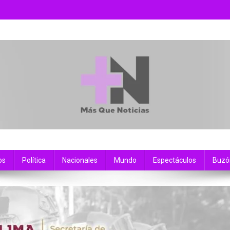
os
Política
Nacionales
Mundo
Espectáculos
Buzó