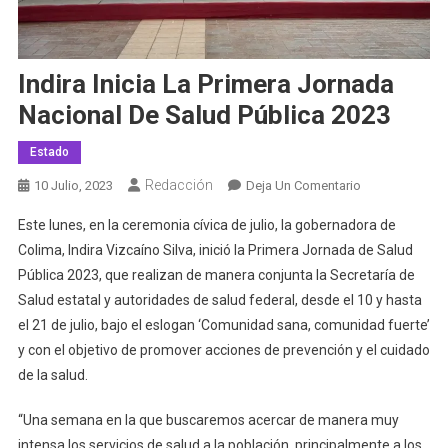
Indira Inicia La Primera Jornada
Nacional De Salud Pública 2023
Estado
Redacción
En
10 Julio, 2023
Deja Un Comentario
Indira
Este lunes, en la ceremonia cívica de julio, la gobernadora de
Inicia
Colima, Indira Vizcaíno Silva, inició la Primera Jornada de Salud
La
Pública 2023, que realizan de manera conjunta la Secretaría de
Primera
Salud estatal y autoridades de salud federal, desde el 10 y hasta
Jornada
Nacional
el 21 de julio, bajo el eslogan ‘Comunidad sana, comunidad fuerte’
De
y con el objetivo de promover acciones de prevención y el cuidado
Salud
de la salud.
Pública
2023
“Una semana en la que buscaremos acercar de manera muy
intensa los servicios de salud a la población, principalmente a los