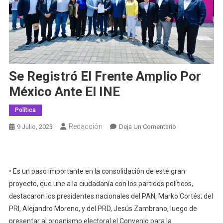
Se Registró El Frente Amplio Por
México Ante El INE
Política
Redacción
En
9 Julio, 2023
Deja Un Comentario
Se
Registró
El
• Es un paso importante en la consolidación de este gran
Frente
proyecto, que une a la ciudadanía con los partidos políticos,
Amplio
Por
destacaron los presidentes nacionales del PAN, Marko Cortés; del
México
PRI, Alejandro Moreno, y del PRD, Jesús Zambrano, luego de
Ante
presentar al organismo electoral el Convenio para la