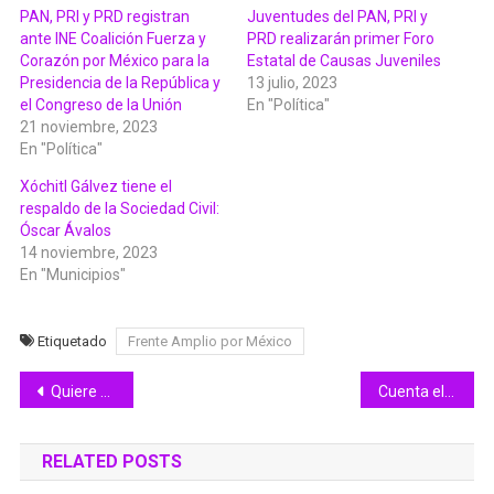
PAN, PRI y PRD registran
Juventudes del PAN, PRI y
ante INE Coalición Fuerza y
PRD realizarán primer Foro
Corazón por México para la
Estatal de Causas Juveniles
Presidencia de la República y
13 julio, 2023
el Congreso de la Unión
En "Política"
21 noviembre, 2023
En "Política"
Xóchitl Gálvez tiene el
respaldo de la Sociedad Civil:
Óscar Ávalos
14 noviembre, 2023
En "Municipios"
Etiquetado
Frente Amplio por México
Navegación
Quiere Fernanda que la contemplen en apoyo a Xóchitl Gálvez
Cuenta el IMSS Colima con Seguro para Estudiantes
de
RELATED POSTS
entradas