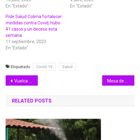
En "Estado"
En "Estado"
Pide Salud Colima fortalecer
medidas contra Covid; hubo
41 casos y un deceso esta
semana
11 septiembre, 2023
En "Estado"
Etiquetado
Covid-19
Salud
Navegación
Vuelca camión pesado en puente de Libramiento Sur
Mesa de Seguridad reporta 14 cateos y 162 personas detenidas en últimas dos semanas
de
RELATED POSTS
entradas