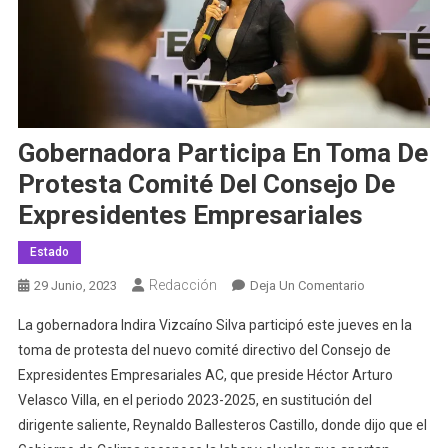
Gobernadora Participa En Toma De
Protesta Comité Del Consejo De
Expresidentes Empresariales
Estado
Redacción
En
29 Junio, 2023
Deja Un Comentario
Gobernadora
La gobernadora Indira Vizcaíno Silva participó este jueves en la
Participa
toma de protesta del nuevo comité directivo del Consejo de
En
Expresidentes Empresariales AC, que preside Héctor Arturo
Toma
Velasco Villa, en el periodo 2023-2025, en sustitución del
De
Protesta
dirigente saliente, Reynaldo Ballesteros Castillo, donde dijo que el
Comité