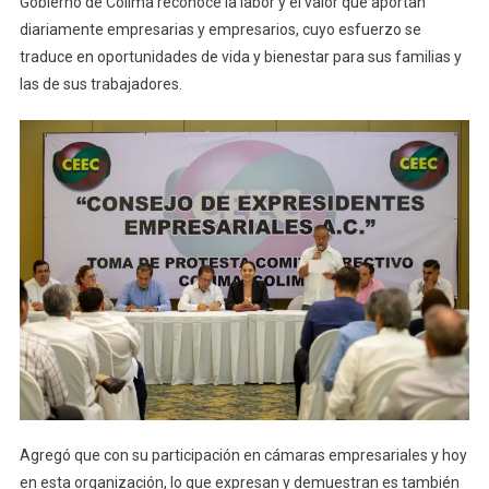
Gobierno de Colima reconoce la labor y el valor que aportan
Del
diariamente empresarias y empresarios, cuyo esfuerzo se
Consejo
traduce en oportunidades de vida y bienestar para sus familias y
De
las de sus trabajadores.
Expresidentes
Empresariales
Agregó que con su participación en cámaras empresariales y hoy
en esta organización, lo que expresan y demuestran es también