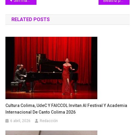
Navegación
Sin mayores afectaciones en la Villa por lluvia del jueves
Beatriz podría impactar Colima
de
RELATED POSTS
entradas
Cultura Colima, UdeC Y FAICCOL Invitan Al Festival Y Academia
Internacional De Canto Colima 2026
6 abril, 2026
Redacción