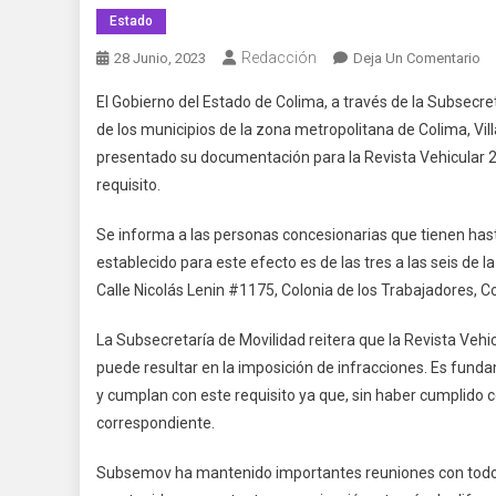
Estado
Redacción
En
28 Junio, 2023
Deja Un Comentario
Úl
El Gobierno del Estado de Colima, a través de la Subsecr
Dí
de los municipios de la zona metropolitana de Colima, V
Pa
presentado su documentación para la Revista Vehicular 2
Re
requisito.
Do
En
Se informa a las personas concesionarias que tienen hasta
Co
Vil
establecido para este efecto es de las tres a las seis de la
D
Calle Nicolás Lenin #1175, Colonia de los Trabajadores, Co
Ál
Mo
La Subsecretaría de Movilidad reitera que la Revista Vehic
puede resultar en la imposición de infracciones. Es fund
y cumplan con este requisito ya que, sin haber cumplido co
correspondiente.
Subsemov ha mantenido importantes reuniones con todos l