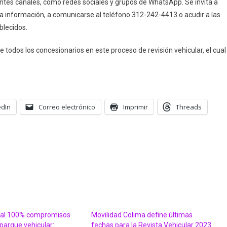
tes canales, como redes sociales y grupos de WhatsApp. Se invita a
a información, a comunicarse al teléfono 312-242-4413 o acudir a las
blecidos.
 todos los concesionarios en este proceso de revisión vehicular, el cual
edIn
Correo electrónico
Imprimir
Threads
 al 100% compromisos
Movilidad Colima define últimas
parque vehicular:
fechas para la Revista Vehicular 2023