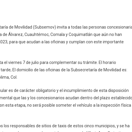
timos
etaría de Movilidad (Subsemov) invita a todas las personas concesionari
as
illa de Álvarez, Cuauhtémoc, Comala y Coquimatlán que aún no han
ra
023, para que acudan a las oficinas y cumplan con este importante
visión
cumental
 el viernes 7 de julio para complementar su trámite. El horario
lima-
la
 tarde; El domicilio de las oficinas de la Subsecretaría de Movilidad es:
e
lima, Col.
varez:
vilidad
ular es de carácter obligatorio y el incumplimiento de esta disposición
amental que las y los concesionarios acudan dentro del plazo establecid
n esta etapa, no será posible someter el vehículo a la inspección física
os responsables de sitios de taxis de estos cinco municipios, y se ha