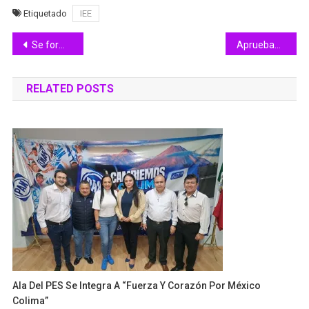
Etiquetado
IEE
Navegación
Se formó la primera Tormenta Tropical “Adrian” en el Pacífico
Aprueban licencia temporal a Vladimir en Ciapacov
de
RELATED POSTS
entradas
Ala Del PES Se Integra A “Fuerza Y Corazón Por México
Colima”