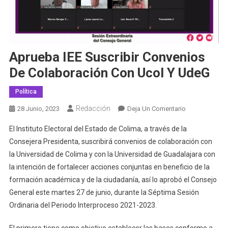
Aprueba IEE Suscribir Convenios
De Colaboración Con Ucol Y UdeG
Política
Redacción
En
28 Junio, 2023
Deja Un Comentario
Aprueba
El Instituto Electoral del Estado de Colima, a través de la
IEE
Consejera Presidenta, suscribirá convenios de colaboración con
Suscribir
la Universidad de Colima y con la Universidad de Guadalajara con
Convenios
la intención de fortalecer acciones conjuntas en beneficio de la
De
Colaboración
formación académica y de la ciudadanía, así lo aprobó el Consejo
Con
General este martes 27 de junio, durante la Séptima Sesión
Ucol
Ordinaria del Periodo Interproceso 2021-2023.
Y
UdeG