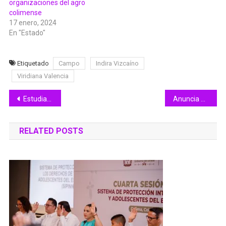
organizaciones del agro
colimense
17 enero, 2024
En "Estado"
Etiquetado
Campo
Indira Vizcaíno
Viridiana Valencia
Navegación
Estudiantes de Manzanillo reciben Beca de Excelencia CONTECON
Anuncia Pinto programa de paneles solares
de
RELATED POSTS
entradas