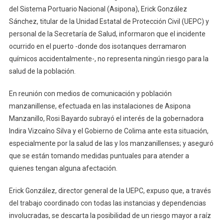
del Sistema Portuario Nacional (Asipona), Erick González
No
Representa
Sánchez, titular de la Unidad Estatal de Protección Civil (UEPC) y
Riesgo
personal de la Secretaría de Salud, informaron que el incidente
Para
ocurrido en el puerto -donde dos isotanques derramaron
La
químicos accidentalmente-, no representa ningún riesgo para la
Salud
salud de la población.
De
Manzanillense
En reunión con medios de comunicación y población
Gobierno
manzanillense, efectuada en las instalaciones de Asipona
Colima
Manzanillo, Rosi Bayardo subrayó el interés de la gobernadora
Y
Indira Vizcaíno Silva y el Gobierno de Colima ante esta situación,
Asipona
especialmente por la salud de las y los manzanillenses; y aseguró
que se están tomando medidas puntuales para atender a
quienes tengan alguna afectación.
Erick González, director general de la UEPC, expuso que, a través
del trabajo coordinado con todas las instancias y dependencias
involucradas, se descarta la posibilidad de un riesgo mayor a raíz