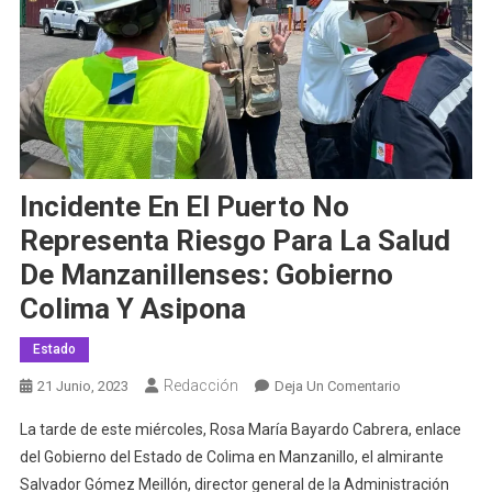
Incidente En El Puerto No
Representa Riesgo Para La Salud
De Manzanillenses: Gobierno
Colima Y Asipona
Estado
Redacción
En
21 Junio, 2023
Deja Un Comentario
Incidente
La tarde de este miércoles, Rosa María Bayardo Cabrera, enlace
En
del Gobierno del Estado de Colima en Manzanillo, el almirante
El
Salvador Gómez Meillón, director general de la Administración
Puerto