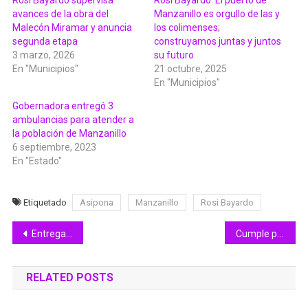
avances de la obra del
Manzanillo es orgullo de las y
Malecón Miramar y anuncia
los colimenses;
segunda etapa
construyamos juntas y juntos
3 marzo, 2026
su futuro
En "Municipios"
21 octubre, 2025
En "Municipios"
Gobernadora entregó 3
ambulancias para atender a
la población de Manzanillo
6 septiembre, 2023
En "Estado"
Etiquetado
Asipona
Manzanillo
Rosi Bayardo
Navegación
Entregan Premio Ternium-Tec de Colima a 22 profesionistas
Cumple personal de DIF Estatal al 100% con declaración patrimonial
de
RELATED POSTS
entradas