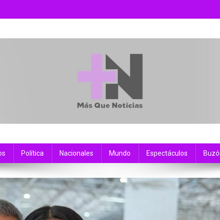
os
Política
Nacionales
Mundo
Espectáculos
Buzó