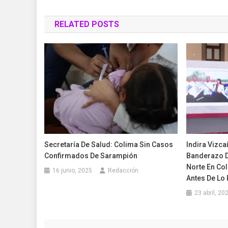
de
RELATED POSTS
entradas
Secretaría De Salud: Colima Sin Casos
Indira Vizca
Confirmados De Sarampión
Banderazo D
Norte En Co
16 junio, 2025
Redacción
Antes De Lo 
23 abril, 20