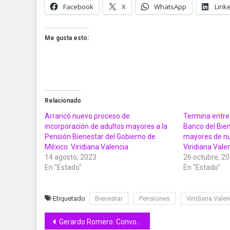
Facebook
X
WhatsApp
Link
Me gusta esto:
Relacionado
Arrancó nuevo proceso de
Termina entreg
incorporación de adultos mayores a la
Banco del Bien
Pensión Bienestar del Gobierno de
mayores de nu
México: Viridiana Valencia
Viridiana Vale
14 agosto, 2023
26 octubre, 2
En "Estado"
En "Estado"
Etiquetado
Bienestar
Pensiones
Viridiana Valen
Navegación
Gerardo Romero: Convoca a participar en taller de emprendedores