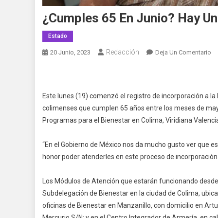
¿Cumples 65 En Junio? Hay Un
Estado
Redacción
En
20 Junio, 2023
Deja Un Comentario
¿C
65
En
Este lunes (19) comenzó el registro de incorporación a la
Ju
colimenses que cumplen 65 años entre los meses de mayo 
Ha
U
Programas para el Bienestar en Colima, Viridiana Valenci
Pe
Pa
“En el Gobierno de México nos da mucho gusto ver que es
Ti
honor poder atenderles en este proceso de incorporación
Los Módulos de Atención que estarán funcionando desde hoy
Subdelegación de Bienestar en la ciudad de Colima, ubica
oficinas de Bienestar en Manzanillo, con domicilio en Art
Mercurio S/N; y en el Centro Integrador de Armería, en ca