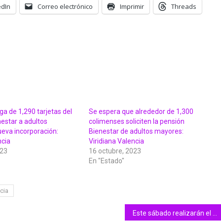
edIn
Correo electrónico
Imprimir
Threads
a de 1,290 tarjetas del
Se espera que alrededor de 1,300
estar a adultos
colimenses soliciten la pensión
eva incorporación:
Bienestar de adultos mayores:
ncia
Viridiana Valencia
023
16 octubre, 2023
En "Estado"
cia
Este sábado realizarán el 2° Recorrido Histórico por el centro de Colima