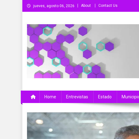
Saltar
About
Contact Us
jueves, agosto 06, 2026
al
contenido
Más Que Noticias
Noticias de Colima, México y el Mundo
Home
Entrevistas
Estado
Municipi