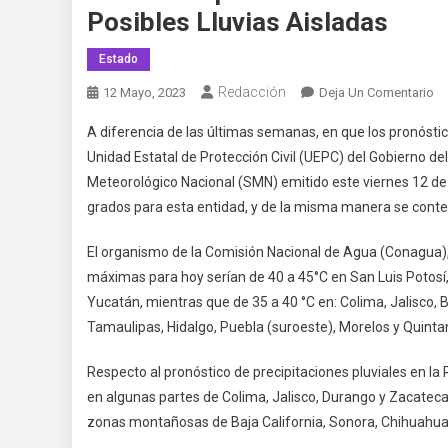
Posibles Lluvias Aisladas
Estado
Redacción
En
12 Mayo, 2023
Deja Un Comentario
UE
A diferencia de las últimas semanas, en que los pronósti
Te
Unidad Estatal de Protección Civil (UEPC) del Gobierno de
En
Meteorológico Nacional (SMN) emitido este viernes 12 de m
Co
grados para esta entidad, y de la misma manera se conte
Di
Ha
El organismo de la Comisión Nacional de Agua (Conagua),
35
Y
máximas para hoy serían de 40 a 45°C en San Luis Potos
An
Yucatán, mientras que de 35 a 40 °C en: Colima, Jalisco, B
Po
Tamaulipas, Hidalgo, Puebla (suroeste), Morelos y Quinta
Ll
Ai
Respecto al pronóstico de precipitaciones pluviales en la
en algunas partes de Colima, Jalisco, Durango y Zacateca
zonas montañosas de Baja California, Sonora, Chihuahua