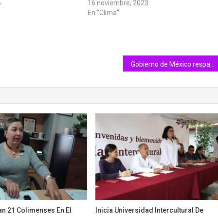
6
16 noviembre, 2023
En "Clima"
Gobierno de México respalda la Ley Agroecológica impulsada por el Diputado Alfredo Álvarez
an 21 Colimenses En El
Inicia Universidad Intercultural De