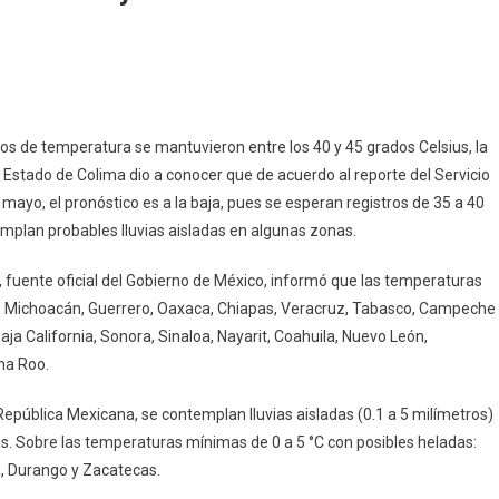
PC:
cos de temperatura se mantuvieron entre los 40 y 45 grados Celsius, la
mperaturas
l Estado de Colima dio a conocer que de acuerdo al reporte del Servicio
ayo, el pronóstico es a la baja, pues se esperan registros de 35 a 40
lima
mplan probables lluvias aisladas en algunas zonas.
sminuyen
sta
 fuente oficial del Gobierno de México, informó que las temperaturas
°C
í, Michoacán, Guerrero, Oaxaca, Chiapas, Veracruz, Tabasco, Campeche
uncian
aja California, Sonora, Sinaloa, Nayarit, Coahuila, Nuevo León,
sibles
na Roo.
uvias
sladas
 República Mexicana, se contemplan lluvias aisladas (0.1 a 5 milímetros)
s. Sobre las temperaturas mínimas de 0 a 5 °C con posibles heladas:
, Durango y Zacatecas.