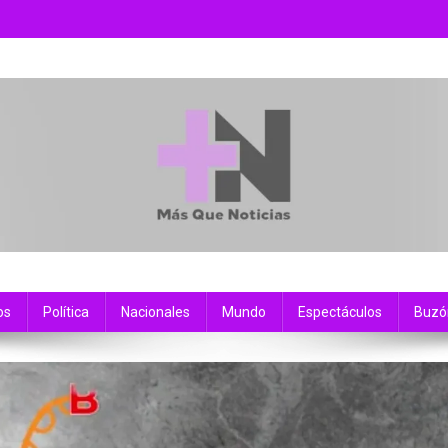
os
Política
Nacionales
Mundo
Espectáculos
Buzó