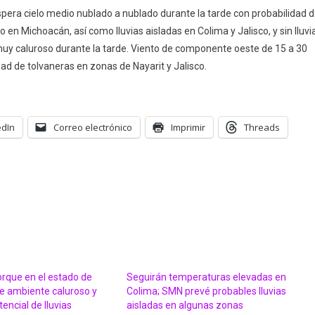
espera cielo medio nublado a nublado durante la tarde con probabilidad 
 en Michoacán, así como lluvias aisladas en Colima y Jalisco, y sin lluvi
muy caluroso durante la tarde. Viento de componente oeste de 15 a 30
ad de tolvaneras en zonas de Nayarit y Jalisco.
edIn
Correo electrónico
Imprimir
Threads
orque en el estado de
Seguirán temperaturas elevadas en
te ambiente caluroso y
Colima; SMN prevé probables lluvias
ncial de lluvias
aisladas en algunas zonas