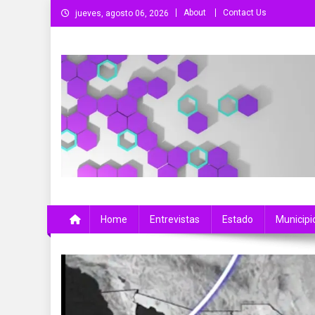
Saltar
About
Contact Us
jueves, agosto 06, 2026
al
contenido
Más Que Noticias
Noticias de Colima, México y el Mundo
Home
Entrevistas
Estado
Municipi