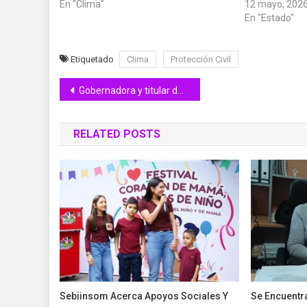
En "Clima"
12 mayo, 202
En "Estado"
Etiquetado
Clima
Protección Civil
Navegación
Gobernadora y titular de Infonavit presentan programa en beneficio de mujeres y MejOrasí
de
RELATED POSTS
entradas
Sebiinsom Acerca Apoyos Sociales Y
Se Encuentr