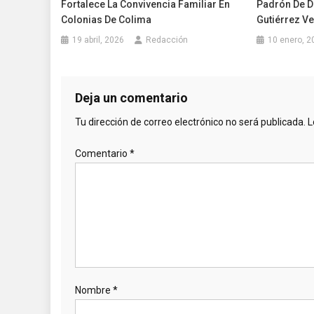
Fortalece La Convivencia Familiar En
Padrón De D
Colonias De Colima
Gutiérrez V
19 abril, 2026
Redacción
10 enero, 2
Deja un comentario
Tu dirección de correo electrónico no será publicada.
L
Comentario
*
Nombre
*