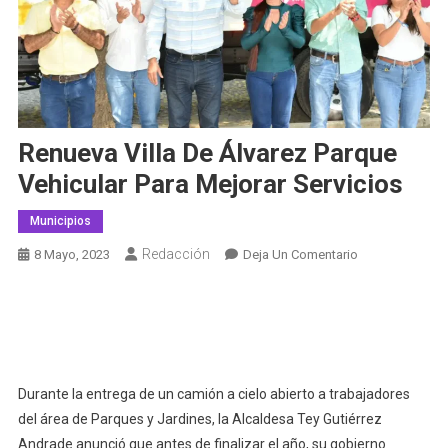
Renueva Villa De Álvarez Parque
Vehicular Para Mejorar Servicios
Municipios
Redacción
En
8 Mayo, 2023
Deja Un Comentario
Renueva
Villa
De
Álvarez
Parque
Vehicular
Durante la entrega de un camión a cielo abierto a trabajadores
Para
del área de Parques y Jardines, la Alcaldesa Tey Gutiérrez
Mejorar
Andrade anunció que antes de finalizar el año, su gobierno