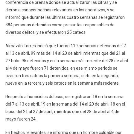
Fueron
conferencia de prensa donde se actualizaron las cifras y se
Detenidas
dieron a conocer hechos relevantes en los operativos, y se
384
informó que durante las últimas cuatro semanas se registraron
Personas
384 personas detenidas como presuntas responsables de
Y
diversos delitos, y se efectuaron 25 cateos.
Hubo
25
Almazán Torres indicó que fueron 119 personas detenidas del 7
Cateos,
al 13 de abril, 99 más del 14 al 20 de abril, mientras que del 21 al
Durante
27 hubo 95 detenidos y en la semana más reciente del 28 de abril
El
al 4 de mayo fueron 71 detenidos; en ese mismo periodo se
Último
tuvieron tres cateos la primera semana, siete en la segunda,
Mes
nueve en la tercera y seis cateos en la semana más reciente.
Respecto a homicidios dolosos, se registraron 18 en la semana
del 7 al 13 de abril, 19 en la semana del 14 al 20 de abril, 18 en el
lapso del 21 al 27 de abril, mientras que del 28 de abril al 4 de
mayo fueron 24.
En hechos relevantes, se informó que un hombre culpable por