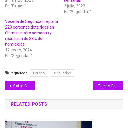
24 marzo, 2023
semanas
En "Estado"
3 julio, 2023
En "Seguridad"
Vocería de Seguridad reporta
223 personas detenidas en
últimas cuatro semanas y
reducción de 38% de
homicidios
12 enero, 2024
En "Seguridad"
Etiquetado
Estado
Seguridad
Navegación
Salud Colima: control prenatal previene riesgos para mamá y bebé
Tec de Colima fue sede de ceremonia cívica del Congreso del Estado
de
RELATED POSTS
entradas