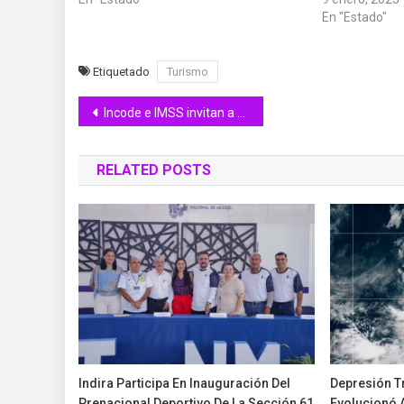
En "Estado"
Etiquetado
Turismo
Navegación
Incode e IMSS invitan a activación física todos los sábados en ‘La Campana’
de
RELATED POSTS
entradas
Indira Participa En Inauguración Del
Depresión T
Prenacional Deportivo De La Sección 61
Evolucionó 