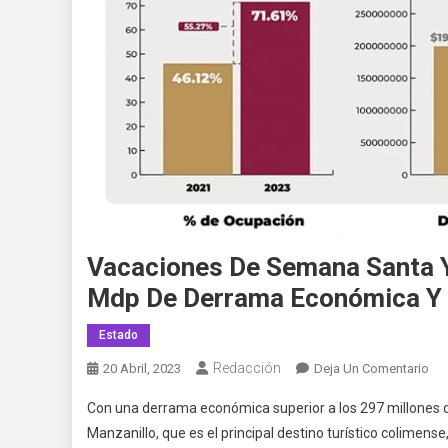
Vacaciones De Semana Santa Y
Mdp De Derrama Económica Y 
Estado
Redacción
En
20 Abril, 2023
Deja Un Comentario
Va
Con una derrama económica superior a los 297 millones d
De
Manzanillo, que es el principal destino turístico colimen
Se