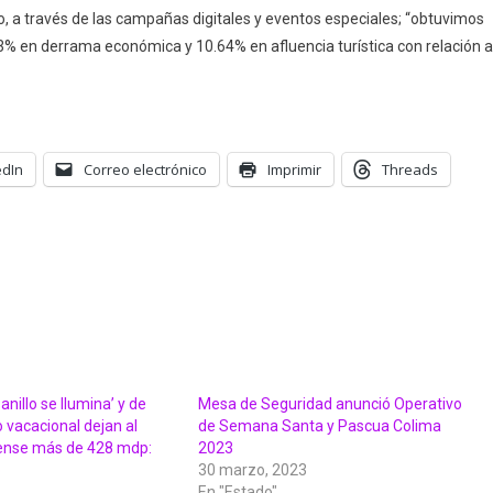
o, a través de las campañas digitales y eventos especiales; “obtuvimos
3% en derrama económica y 10.64% en afluencia turística con relación a
edIn
Correo electrónico
Imprimir
Threads
anillo se Ilumina’ y de
Mesa de Seguridad anunció Operativo
o vacacional dejan al
de Semana Santa y Pascua Colima
ense más de 428 mdp:
2023
o
30 marzo, 2023
En "Estado"