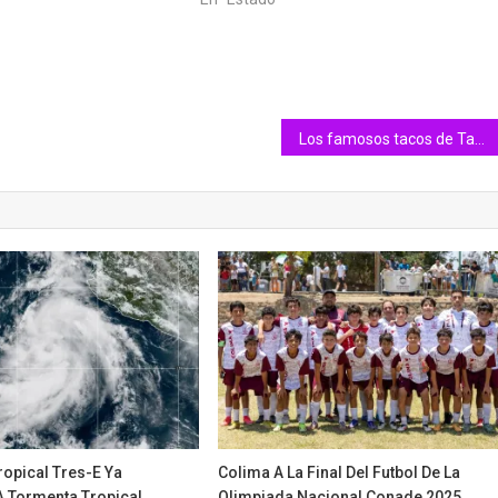
Los famosos tacos de Taquería Zyanya
ropical Tres-E Ya
Colima A La Final Del Futbol De La
A Tormenta Tropical
Olimpiada Nacional Conade 2025