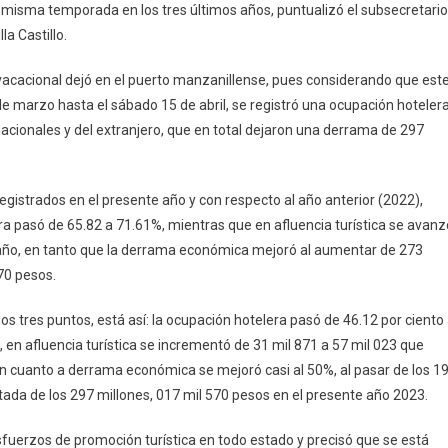
a misma temporada en los tres últimos años, puntualizó el subsecretario
ta
a Castillo.
scua
o vacacional dejó en el puerto manzanillense, pues considerando que est
aron
 marzo hasta el sábado 15 de abril, se registró una ocupación hoteler
zanillo
 nacionales y del extranjero, que en total dejaron una derrama de 297
7
p
registrados en el presente año y con respecto al año anterior (2022),
rrama
ra pasó de 65.82 a 71.61%, mientras que en afluencia turística se avanz
onómica
 año, en tanto que la derrama económica mejoró al aumentar de 273
570 pesos.
upación
elera
 tres puntos, está así: la ocupación hotelera pasó de 46.12 por ciento
en afluencia turística se incrementó de 31 mil 871 a 57 mil 023 que
%
en cuanto a derrama económica se mejoró casi al 50%, al pasar de los 1
citada de los 297 millones, 017 mil 570 pesos en el presente año 2023.
fuerzos de promoción turística en todo estado y precisó que se está