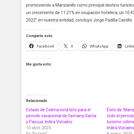
promoviendo a Manzanillo como principal destino turístic
un crecimiento de 11.21% en ocupación hotelera, un 10.4
2022” en nuestra entidad, concluyó Jorge Padilla Castillo.
Comparte esto:
Facebook
X
WhatsApp
Link
Me gusta esto:
Relacionado
Estado de Colima está listo para el
Éxito de ‘Manz
periodo vacacional de Semana Santa
todo el period
y Pascua: Indira Vizcaíno
turismo colim
10 abril, 2025
Indira Vizcaín
En "Estado"
9 enero, 2025