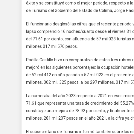
éxito y se constituyó como el mejor periodo, respecto a l
San
de Turismo del Gobierno del Estado de Colima, Jorge Padill
Y
Pa
El funcionario desglosó las cifras que el reciente period
Dej
A
lapso comprendió 16 noches/cuarto desde el viernes 31 de
Man
del 71.61 por ciento, con afluencia de 57 mil 023 turistas
29
millones 017 mil 570 pesos.
Md
De
Padilla Castillo hizo un comparativo de estos tres rubros 
De
mejoró en los siguientes porcentajes: la ocupación hotele
Ec
de 52 mil 412 en año pasado a 57 mil 023 en el presente
Y
millones, 002 mil, 325 pesos, a los 297 millones, 017 mil 
Oc
Hot
La numeralia del año 2023 respecto a 2021 en esos mismos
De
71.61 que representa una tasa de crecimiento del 55.27%, 
71
constituye una mejora de 78.92 por ciento, y finalmente 
millones, 281 mil 207 pesos en el año 2021, a la cifra ya 
El subsecretario de Turismo informó también sobre los es