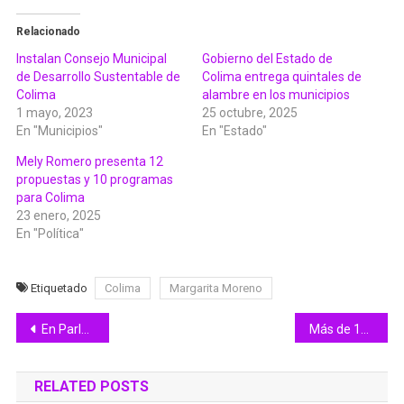
Relacionado
Instalan Consejo Municipal
Gobierno del Estado de
de Desarrollo Sustentable de
Colima entrega quintales de
Colima
alambre en los municipios
1 mayo, 2023
25 octubre, 2025
En "Municipios"
En "Estado"
Mely Romero presenta 12
propuestas y 10 programas
para Colima
23 enero, 2025
En "Política"
Etiquetado
Colima
Margarita Moreno
Navegación
En Parlamento, diputadas y diputados infantiles se pronuncian por seguridad, crianza responsable y espacios de recreación
Más de 175 mil trabajadores del IMSS participaron en el Primer Simulacro Nacional 2023
de
RELATED POSTS
entradas