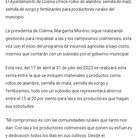
El Ayuntamiento de Colima ofrece rollos de alambre, semilla de maíz,
Moreno
semilla de sorgo y fertilizantes para productores rurales del
Apoya
municipio.
A
Campesinos
La presidenta de Colima, Margarita Moreno, sigue realizando
Con
gestiones para respaldar a las y los campesinos colimenses, esta
Insumos
A
vez con el inicio del programa de insumos agrícolas a bajo costo,
Bajo
mismos que contarán con un subsidio por el gobierno municipal.
Costo
Esta vez, del 17 de abril al 31 de julio del 2023 se realizará esta
venta entre la que se incluyen materiales y productos como:
rollos de alambre, semilla de maíz, semilla de sorgo y
fertilizantes, todo con un subsidio que representará ahorros
entre el 15 al 20 por ciento para las y los productores que hagan
sus solicitudes.
“Mi compromiso es con las comunidades rurales que tanto nos
dan. Con las y los productores colimenses que ponen su esfuerzo
y dedicación todos los días en sus cultivos. Desde el