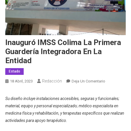
Inauguró IMSS Colima La Primera
Guardería Integradora En La
Entidad
Estado
Redacción
En
18 Abril, 2023
Deja Un Comentario
Inauguró
IMSS
Su diseño incluye instalaciones accesibles, seguras y funcionales;
Colima
material, equipo y personal especializado; médico especialista en
La
medicina física y rehabilitación, y terapeutas específicos que realizan
Primera
actividades para apoyo terapéutico.
Guardería
Integradora