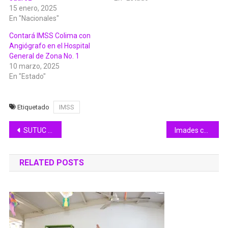
15 enero, 2025
En "Nacionales"
Contará IMSS Colima con
Angiógrafo en el Hospital
General de Zona No. 1
10 marzo, 2025
En "Estado"
Etiquetado
IMSS
Navegación
SUTUC recibe Constancia de Legitimación del Contrato Colectivo de Trabajo
Imades conmemorará el Día Mundial de la Tierra, en el tortugario de Cuyutlán
de
RELATED POSTS
entradas