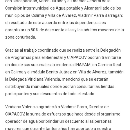
con Discapacidad, Karen Jurado y el Director General de la
Servicio
Comisión Intermunicipal de Agua potable y Alcantarillado de los
De
municipios de Colima y Villa de Álvarez, Vladimir Parra Barragán;
Agua
el resultado de este acuerdo entre las dependencias es
Potable
garantizar un 50% de descuento a las y los adultos mayores de la
zona conurbada.
Gracias al trabajo coordinado que se realiza entre la Delegación
de Programas para el Bienestar y CIAPACOV podrán tramitarse
en dos de sus sucursales la credencial INAPAM: en Camino Real
en Colima y el módulo Benito Juárez en Villa de Álvarez, también
la Delegada Viridiana Valencia, mencionó que se estarán
distribuyendo manuales donde podrán consultar las tiendas
participantes y sus descuentos de todo el estado.
Viridiana Valencia agradeció a Vladimir Parra, Director de
CIAPACOV, la suma de esfuerzos que hace desde el organismo
operador de agua por brindar un descuento a las personas
mayores que durante tantos años han aportado a nuestro