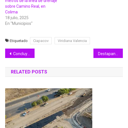
metros de la línea de drenaje
sobre Camino Real, en
Colima
18 julio, 2025
En "Municipios"
Etiquetado
Ciapacov
Viridiana Valencia
Navegación
Concluyen con saldo blanco vacaciones en Villa de Álvarez
Destapan a Norma Ávalos para dirigir al SNTE 6
de
RELATED POSTS
entradas