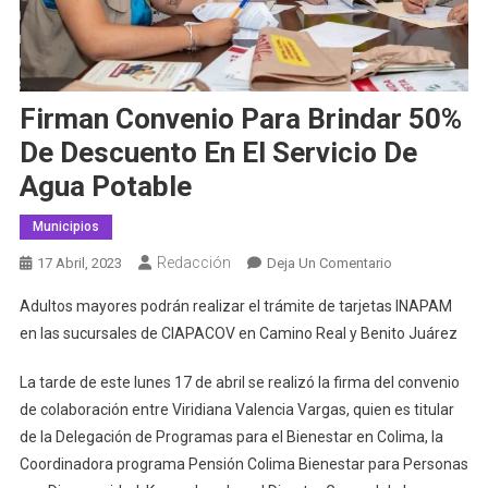
Firman Convenio Para Brindar 50%
De Descuento En El Servicio De
Agua Potable
Municipios
Redacción
En
17 Abril, 2023
Deja Un Comentario
Firman
Adultos mayores podrán realizar el trámite de tarjetas INAPAM
Convenio
en las sucursales de CIAPACOV en Camino Real y Benito Juárez
Para
Brindar
La tarde de este lunes 17 de abril se realizó la firma del convenio
50%
de colaboración entre Viridiana Valencia Vargas, quien es titular
De
de la Delegación de Programas para el Bienestar en Colima, la
Descuento
En
Coordinadora programa Pensión Colima Bienestar para Personas
El