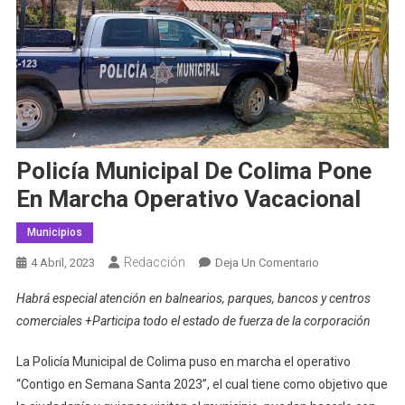
Policía Municipal De Colima Pone
En Marcha Operativo Vacacional
Municipios
Redacción
En
4 Abril, 2023
Deja Un Comentario
Policía
Habrá especial atención en balnearios, parques, bancos y centros
Municipal
comerciales +Participa todo el estado de fuerza de la corporación
De
Colima
La Policía Municipal de Colima puso en marcha el operativo
Pone
“Contigo en Semana Santa 2023”, el cual tiene como objetivo que
En