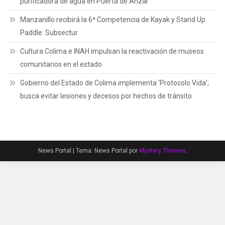
purificadora de agua en Puerta de Ánzar
Manzanillo recibirá la 6ª Competencia de Kayak y Stand Up
Paddle: Subsectur
Cultura Colima e INAH impulsan la reactivación de museos
comunitarios en el estado
Gobierno del Estado de Colima implementa ‘Protocolo Vida’;
busca evitar lesiones y decesos por hechos de tránsito
News Portal
|
Tema: News Portal por
Mystery Themes
.