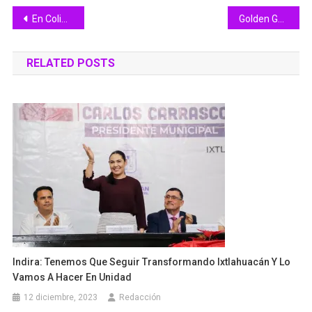
Navegación
En Colima, el Covid-19 sigue a la baja: hubo 146 confirmados y una defunción
Golden Ganga ofrecerá concierto en el 1er aniversario del “Pacífico Skatepark”
de
RELATED POSTS
entradas
Indira: Tenemos Que Seguir Transformando Ixtlahuacán Y Lo
Vamos A Hacer En Unidad
12 diciembre, 2023
Redacción