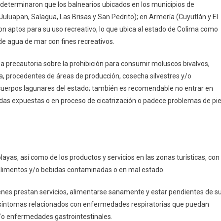
 determinaron que los balnearios ubicados en los municipios de
Juluapan, Salagua, Las Brisas y San Pedrito); en Armería (Cuyutlán y El
on aptos para su uso recreativo, lo que ubica al estado de Colima como
 de agua de mar con fines recreativos.
a precautoria sobre la prohibición para consumir moluscos bivalvos,
ha, procedentes de áreas de producción, cosecha silvestres y/o
uerpos lagunares del estado; también es recomendable no entrar en
eridas expuestas o en proceso de cicatrización o padece problemas de pie
playas, así como de los productos y servicios en las zonas turísticas, con
de alimentos y/o bebidas contaminadas o en mal estado.
nes prestan servicios, alimentarse sanamente y estar pendientes de s
a síntomas relacionados con enfermedades respiratorias que puedan
a y/o enfermedades gastrointestinales.