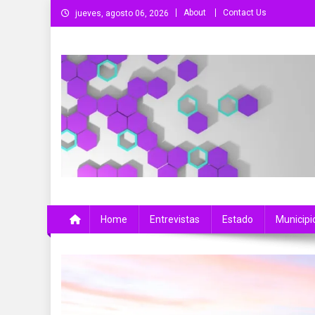
Saltar
About
Contact Us
jueves, agosto 06, 2026
al
contenido
Más Que Noticias
Noticias de Colima, México y el Mundo
Home
Entrevistas
Estado
Municipi