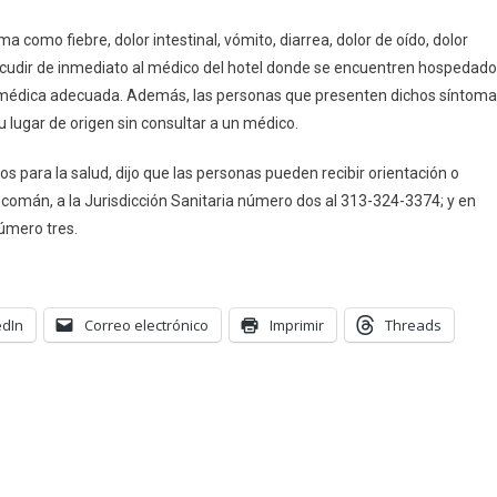
a como fiebre, dolor intestinal, vómito, diarrea, dolor de oído, dolor
, acudir de inmediato al médico del hotel donde se encuentren hospedad
ón médica adecuada. Además, las personas que presenten dichos síntom
u lugar de origen sin consultar a un médico.
s para la salud, dijo que las personas pueden recibir orientación o
ecomán, a la Jurisdicción Sanitaria número dos al 313-324-3374; y en
número tres.
edIn
Correo electrónico
Imprimir
Threads