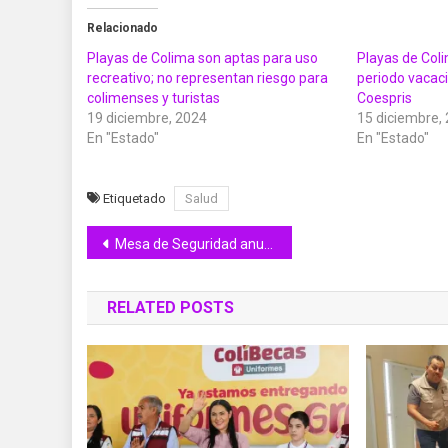
Relacionado
Playas de Colima son aptas para uso
Playas de Coli
recreativo; no representan riesgo para
periodo vacaci
colimenses y turistas
Coespris
19 diciembre, 2024
15 diciembre,
En "Estado"
En "Estado"
Etiquetado
Salud
Navegación
Mesa de Seguridad anunció Operativo de Semana Santa y Pascua Colima 2023
de
RELATED POSTS
entradas