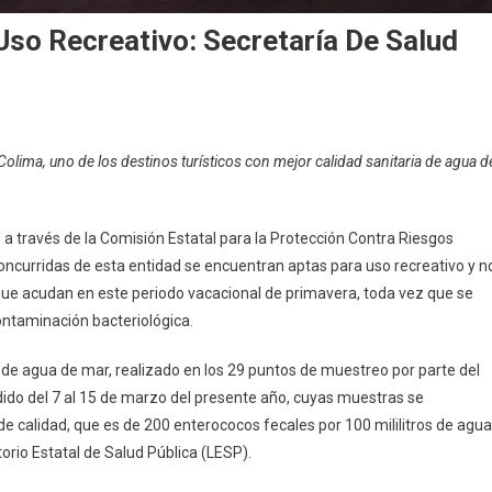
Uso Recreativo: Secretaría De Salud
n
layas
Colima, uno de los destinos turísticos con mejor calidad sanitaria de agua d
e
olima,
ptas
 a través de la Comisión Estatal para la Protección Contra Riesgos
ara
concurridas de esta entidad se encuentran aptas para uso recreativo y n
so
que acudan en este periodo vacacional de primavera, toda vez que se
ecreativo:
ecretaría
ontaminación bacteriológica.
e
 de agua de mar, realizado en los 29 puntos de muestreo por parte del
alud
dido del 7 al 15 de marzo del presente año, cuyas muestras se
de calidad, que es de 200 enterococos fecales por 100 mililitros de agua
orio Estatal de Salud Pública (LESP).