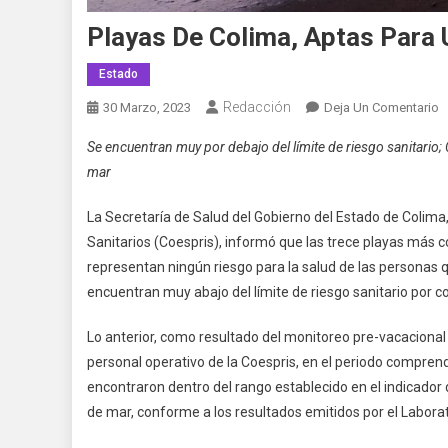
Playas De Colima, Aptas Para 
Estado
Redacción
E
30 Marzo, 2023
Deja Un Comentario
P
Se encuentran muy por debajo del límite de riesgo sanitario; 
D
mar
C
A
La Secretaría de Salud del Gobierno del Estado de Colima,
P
Sanitarios (Coespris), informó que las trece playas más 
U
representan ningún riesgo para la salud de las personas 
R
S
encuentran muy abajo del límite de riesgo sanitario por c
D
Lo anterior, como resultado del monitoreo pre-vacacional
S
personal operativo de la Coespris, en el periodo compren
encontraron dentro del rango establecido en el indicador 
de mar, conforme a los resultados emitidos por el Laborat