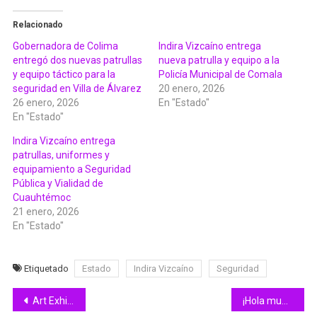
Relacionado
Gobernadora de Colima
Indira Vizcaíno entrega
entregó dos nuevas patrullas
nueva patrulla y equipo a la
y equipo táctico para la
Policía Municipal de Comala
seguridad en Villa de Álvarez
20 enero, 2026
26 enero, 2026
En "Estado"
En "Estado"
Indira Vizcaíno entrega
patrullas, uniformes y
equipamiento a Seguridad
Pública y Vialidad de
Cuauhtémoc
21 enero, 2026
En "Estado"
Etiquetado
Estado
Indira Vizcaíno
Seguridad
Navegación
Art Exhibition Going To Start This Week
¡Hola mundo!