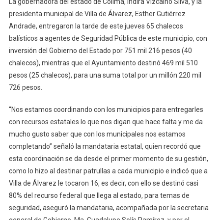
La gobernadora del estado de Colima, Indira Vizcaíno Silva, y la
Entregan
presidenta municipal de Villa de Álvarez, Esther Gutiérrez
65
Chalecos
Andrade, entregaron la tarde de este jueves 65 chalecos
Balísticos
balísticos a agentes de Seguridad Pública de este municipio, con
Para
inversión del Gobierno del Estado por 751 mil 216 pesos (40
Seguridad
chalecos), mientras que el Ayuntamiento destinó 469 mil 510
Pública
pesos (25 chalecos), para una suma total por un millón 220 mil
En
726 pesos.
Villa
De
“Nos estamos coordinando con los municipios para entregarles
Álvarez
con recursos estatales lo que nos digan que hace falta y me da
mucho gusto saber que con los municipales nos estamos
completando” señaló la mandataria estatal, quien recordó que
esta coordinación se da desde el primer momento de su gestión,
como lo hizo al destinar patrullas a cada municipio e indicó que a
Villa de Álvarez le tocaron 16, es decir, con ello se destinó casi
80% del recurso federal que llega al estado, para temas de
seguridad, aseguró la mandataria, acompañada por la secretaria