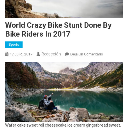
World Crazy Bike Stunt Done By
Bike Riders In 2017
Sports
Redacción
En
17 Julio, 2017
Deja Un Comentario
World
Crazy
Bike
Stunt
Done
By
Bike
Riders
In
2017
Wafer cake sweet roll cheesecake ice cream gingerbread sweet.