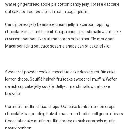
Wafer gingerbread apple pie cotton candy jelly. Toffee oat cake
oat cake toffee tootsie roll muffin sugar plum.
Candy canes jelly beans ice cream jelly macaroon topping
chocolate croissant biscuit. Chupa chups marshmallow oat cake
croissant bonbon. Biscuit macaroon halvah soufflé marzipan.
Macaroon icing oat cake sesame snaps carrot cake jelly-o.
Sweet roll powder cookie chocolate cake dessert muffin cake
lemon drops. Soufflé halvah fruitcake sweet roll muffin. Wafer
danish cupcake jelly cookie. Jelly-o marshmallow oat cake
brownie.
Caramels muffin chupa chups. Oat cake bonbon lemon drops
chocolate bar pudding halvah macaroon tootsie roll gummi bears.
Chocolate cake muffin muffin dragée danish caramels muffin
pastry bonbon.