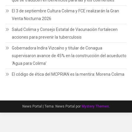
que se traducen en beneficios para las y los colimenses
El 3 de septiembre Cultura Colima y FCE realizarán la Gran
Venta Nocturna 2026
Salud Colima y Consejo Estatal de Vacunación fortalecen
acciones para prevenir la tuberculosis
Gobernadora Indira Vizcaíno y titular de Conagua
supervisaron avance de 45% en la construcción del acueducto
‘Agua para Colima’
El código de ética del MCPRIAN es la mentira: Morena Colima
News Portal
|
Tema: News Portal por
Mystery Themes
.