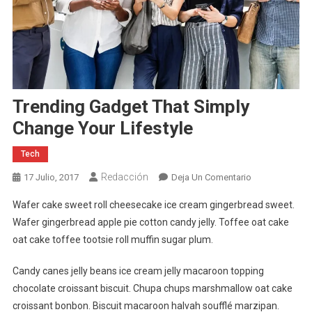
Trending Gadget That Simply
Change Your Lifestyle
Tech
Redacción
En
17 Julio, 2017
Deja Un Comentario
Trending
Wafer cake sweet roll cheesecake ice cream gingerbread sweet.
Gadget
Wafer gingerbread apple pie cotton candy jelly. Toffee oat cake
That
oat cake toffee tootsie roll muffin sugar plum.
Simply
Change
Candy canes jelly beans ice cream jelly macaroon topping
Your
chocolate croissant biscuit. Chupa chups marshmallow oat cake
Lifestyle
croissant bonbon. Biscuit macaroon halvah soufflé marzipan.