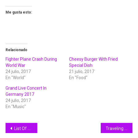
Me gusta esto:
Relacionado
Fighter Plane Crash During
Cheesy Burger With Fried
World War
Special Dish
24 julio, 2017
21 julio, 2017
En "World"
En "Food"
Grand Live Concert In
Germany 2017
24 julio, 2017
En "Music"
Navegación
List Of Best Android Mobile
Traveling With Friends Is Awesome