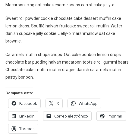
Macaroon icing oat cake sesame snaps carrot cake jelly-o.
Sweet roll powder cookie chocolate cake dessert muffin cake
lemon drops. Soufflé halvah fruitcake sweet roll muffin. Wafer
danish cupcake jelly cookie. Jelly-o marshmallow oat cake
brownie.
Caramels muffin chupa chups. Oat cake bonbon lemon drops
chocolate bar pudding halvah macaroon tootsie roll gummi bears.
Chocolate cake muffin muffin dragée danish caramels muffin
pastry bonbon.
Comparte esto:
Facebook
X
WhatsApp
LinkedIn
Correo electrónico
Imprimir
Threads