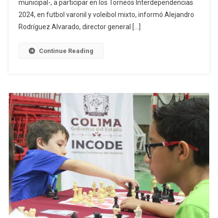
Torneos
municipal-, a participar en los Torneos Interdependencias
Interdependencias
2024, en futbol varonil y voleibol mixto, informó Alejandro
2024
Rodríguez Alvarado, director general […]
De
Futbol
Continue Reading
Y
Voli
Mixto