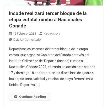
Incode realizará tercer bloque de la
etapa estatal rumbo a Nacionales
Conade
Redacción
15 Febrero, 2024
En
Deja Un Comentario
Incode
Deportistas colimenses del tercer bloque de la etapa
Realizará
estatal que organiza Gobierno del Estado a través del
Tercer
Instituto Colimense del Deporte (Incode) rumbo a
Bloque
Nacionales Conade 2024, entrarán en acción este sábado
De
La
17 y domingo 18 de febrero en las disciplinas de ajedrez,
Etapa
boxeo, ciclismo, voleibol y voleibol de playa femenil en la
Estatal
Unidad Deportiva […]
Rumbo
A
Continue Reading
Nacionales
Conade