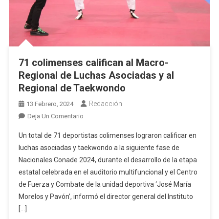
71 colimenses califican al Macro-
Regional de Luchas Asociadas y al
Regional de Taekwondo
Redacción
13 Febrero, 2024
En
Deja Un Comentario
71
Un total de 71 deportistas colimenses lograron calificar en
Colimenses
luchas asociadas y taekwondo a la siguiente fase de
Califican
Nacionales Conade 2024, durante el desarrollo de la etapa
Al
estatal celebrada en el auditorio multifuncional y el Centro
Macro-
Regional
de Fuerza y Combate de la unidad deportiva ‘José María
De
Morelos y Pavón’, informó el director general del Instituto
Luchas
[…]
Asociadas