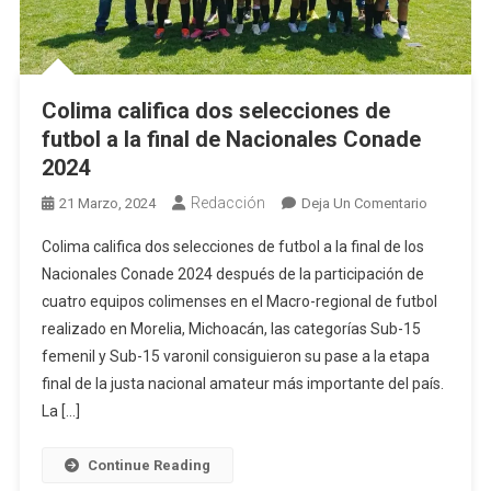
Colima califica dos selecciones de
futbol a la final de Nacionales Conade
2024
Redacción
En
21 Marzo, 2024
Deja Un Comentario
Colima
Colima califica dos selecciones de futbol a la final de los
Califica
Nacionales Conade 2024 después de la participación de
Dos
cuatro equipos colimenses en el Macro-regional de futbol
Seleccion
realizado en Morelia, Michoacán, las categorías Sub-15
De
Futbol
femenil y Sub-15 varonil consiguieron su pase a la etapa
A
final de la justa nacional amateur más importante del país.
La
La […]
Final
De
Continue Reading
Nacionale