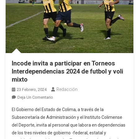
Incode invita a participar en Torneos
Interdependencias 2024 de futbol y voli
mixto
Redacción
23 Febrero, 2024
En
Deja Un Comentario
Incode
El Gobierno del Estado de Colima, a través de la
Invita
Subsecretaría de Administración y el Instituto Colimense
A
del Deporte, invita al personal que labora en dependencias
Participar
de los tres niveles de gobierno -federal, estatal y
En