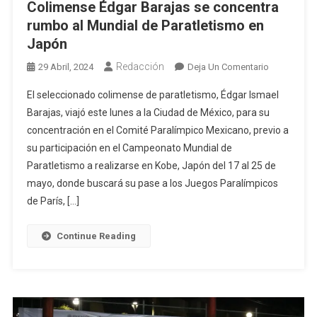
Colimense Édgar Barajas se concentra
rumbo al Mundial de Paratletismo en
Japón
Redacción
En
29 Abril, 2024
Deja Un Comentario
Colimense
El seleccionado colimense de paratletismo, Édgar Ismael
Édgar
Barajas, viajó este lunes a la Ciudad de México, para su
Barajas
concentración en el Comité Paralímpico Mexicano, previo a
Se
su participación en el Campeonato Mundial de
Concentra
Rumbo
Paratletismo a realizarse en Kobe, Japón del 17 al 25 de
Al
mayo, donde buscará su pase a los Juegos Paralímpicos
Mundial
de París, […]
De
Paratletism
Continue Reading
En
Japón