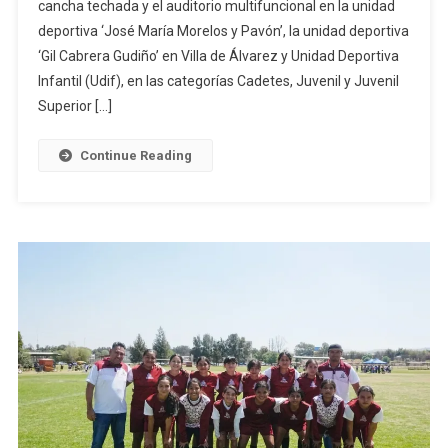
cancha techada y el auditorio multifuncional en la unidad
Nueve
deportiva ‘José María Morelos y Pavón’, la unidad deportiva
Triunfos
En
‘Gil Cabrera Gudiño’ en Villa de Álvarez y Unidad Deportiva
Macro-
Infantil (Udif), en las categorías Cadetes, Juvenil y Juvenil
Regionale
Superior […]
De
Balonman
Continue Reading
Frontenis,
Ajedrez
Y
Basquetb