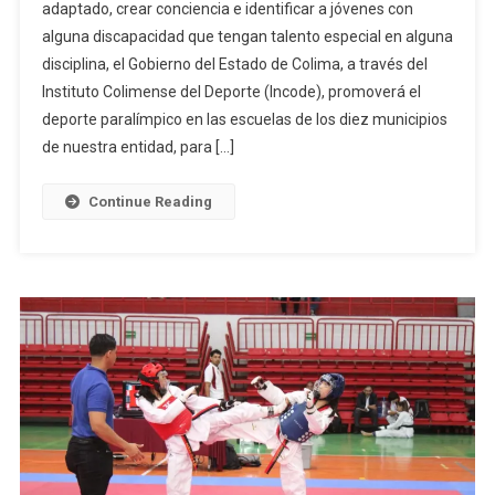
adaptado, crear conciencia e identificar a jóvenes con
Promueve
alguna discapacidad que tengan talento especial en alguna
El
disciplina, el Gobierno del Estado de Colima, a través del
Deporte
Adaptado,
Instituto Colimense del Deporte (Incode), promoverá el
A
deporte paralímpico en las escuelas de los diez municipios
Través
de nuestra entidad, para […]
De
Incode
Continue Reading
E
Incodis