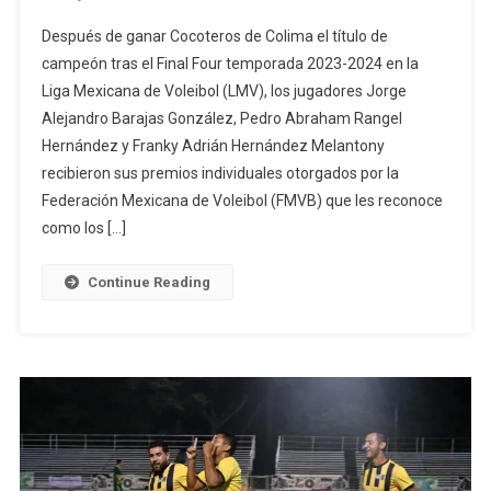
Jugadores
Después de ganar Cocoteros de Colima el título de
Campeones
campeón tras el Final Four temporada 2023-2024 en la
De
Liga Mexicana de Voleibol (LMV), los jugadores Jorge
Cocoteros
Alejandro Barajas González, Pedro Abraham Rangel
Reciben
Premios
Hernández y Franky Adrián Hernández Melantony
Individuales,
recibieron sus premios individuales otorgados por la
Tras
Federación Mexicana de Voleibol (FMVB) que les reconoce
La
como los […]
Final
De
Continue Reading
La
LMV