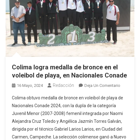
Colima logra medalla de bronce en el
voleibol de playa, en Nacionales Conade
Redacción
En
16 Mayo, 2024
Deja Un Comentario
Colima
Colima obtuvo medalla de bronce en voleibol de playa de
Logra
Nacionales Conade 2024, con la dupla de la categoría
Medalla
Juvenil Menor (2007-2008) femenil integrada por Naomi
De
Alejandra Cruz Toledo y Angélica Jazmín Torres Galván,
Bronce
En
dirigida por el técnico Gabriel Larios Larios, en Ciudad del
El
Carmen, Campeche. La selección colimense ganó a Nuevo