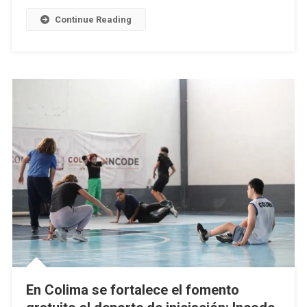
Y
Continue Reading
Al
Regional
De
Taekwondo
En Colima se fortalece el fomento