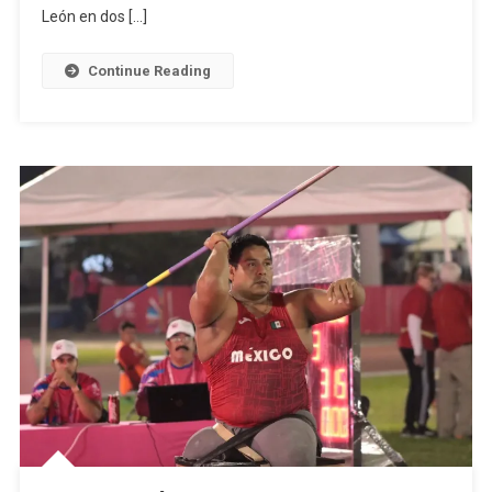
Voleibol
León en dos […]
De
Playa,
Continue Reading
En
Nacionale
Conade