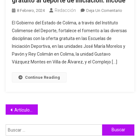
gratuito al deporte de iniciación: Incode
Redacción
En
8 Febrero, 2024
Deja Un Comentario
En
El Gobierno del Estado de Colima, a través del Instituto
Colima
Colimense del Deporte, fortalece el fomento a las diversas
Se
disciplinas con la oferta gratuita en las Escuelas de
Fortalece
Iniciación Deportiva, en las unidades José María Morelos y
El
Fomento
Pavón y Rey Colimán en Colima, la unidad Gustavo
Gratuito
Vázquez Montes en Villa de Álvarez, y el Complejo […]
Al
Deporte
Continue Reading
De
Iniciación:
Incode
Navegación
Artículos antiguos
de
Buscar:
entradas